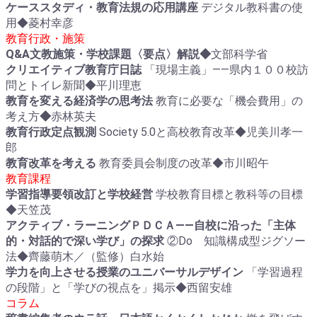
ケーススタディ・教育法規の応用講座
デジタル教科書の使
用◆菱村幸彦
教育行政・施策
Q&A文教施策・学校課題〈要点〉解説◆
文部科学省
クリエイティブ教育庁日誌
「現場主義」――県内１００校訪
問とトイレ新聞◆平川理恵
教育を変える経済学の思考法
教育に必要な「機会費用」の
考え方
◆
赤林英夫
教育行政定点観測
Society 5.0と高校教育改革◆児美川孝一
郎
教育改革を考える
教育委員会制度の改革◆市川昭午
教育課程
学習指導要領改訂と学校経営
学校教育目標と教科等の目標
◆天笠茂
アクティブ・ラーニングＰＤＣＡ――自校に沿った「主体
的・対話的で深い学び」の探求
②Do 知識構成型ジグソー
法◆齊藤萌木／（監修）白水始
学力を向上させる授業のユニバーサルデザイン
「学習過程
の段階」と「学びの視点を」掲示◆西留安雄
コラム