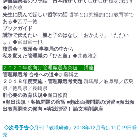
辞書編集者のウラ話 日本語かくかくしかじか
檄を飛ばす
◆神永曉
先生に読んでほしい哲学の話
哲学とは究極的には教育学で
ある◆苫野一徳
ブックガイド
講話で伝えたい 親と子のはなし
「おかえり」「ただい
ま」◆富田富士也
校長会・教頭会 事務局の中から
私を変えた管理職の「ひと言」
◆井後雅之
２０２０年度向け管理職選考突破！ 講座
管理職選考 合格への道
◆加藤博之
２０１８年度実施・管理職選考問題
群馬県／岐阜県／広島
県／徳島県／長崎県
肝心要の教育法規
◆樋口修資
■頻出法規・客観問題の演習
■頻出面接問題の演習 ■頻出
頻
出教育調査の傾向
■実践演習！ 論文添削講座
◇次号予告◇
月刊『教職研修』2018年12月号は11月19日発
売！