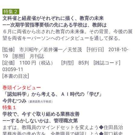
特集２
文科省と経産省がそれぞれに描く、教育の未来
――次期学習指導要領の先にある学校は、教師は
６月に両省から出された教育の未来像。その背景、今後の展
望を両省キーパーソンへのインタビューを通して探る。
[監修] 市川昭午／若井彌一／天笠茂 [刊行日] 2018-10-
19 [形態] 月刊誌
[定価] 1100 円（税込） [判型] B5判 [雑誌コード]
03059-11
[本書の目次]
巻頭インタビュー
「認知科学」から考える、ＡＩ時代の「学び」
今井むつみ
（
）
慶應義塾大学教授
特集１
学校で、今すぐ取り組める業務改善
――するかしないかは、管理職次第
まずは、教職員のマインドセットを変えよう◆住田昌治
業務改善の進め方を、全教職員で確認しよう◆賀口裕史