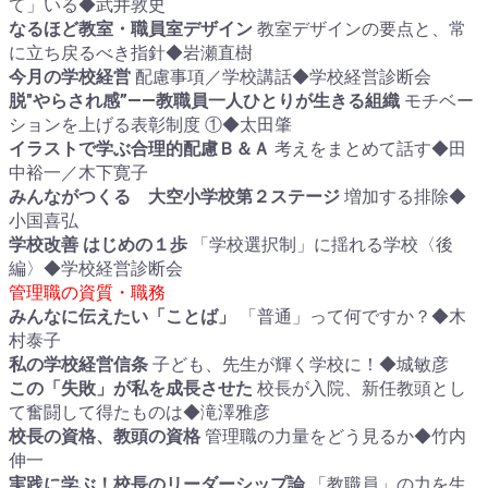
て」いる◆武井敦史
なるほど教室・職員室デザイン
教室デザインの要点と、常
に立ち戻るべき指針◆岩瀬直樹
今月の学校経営
配慮事項／学校講話◆学校経営診断会
脱"やらされ感”――教職員一人ひとりが生きる組織
モチベー
ションを上げる表彰制度 ①◆太田肇
イラストで学ぶ合理的配慮Ｂ＆Ａ
考えをまとめて話す◆田
中裕一／木下寛子
みんながつくる 大空小学校第２ステージ
増加する排除◆
小国喜弘
学校改善 はじめの１歩
「学校選択制」に揺れる学校〈後
編〉◆学校経営診断会
管理職の資質・職務
みんなに伝えたい「ことば」
「普通」って何ですか？◆木
村泰子
私の学校経営信条
子ども、先生が輝く学校に！◆城敏彦
この「失敗」が私を成長させた
校長が入院、新任教頭とし
て奮闘して得たものは◆滝澤雅彦
校長の資格、教頭の資格
管理職の力量をどう見るか◆竹内
伸一
実践に学ぶ！校長のリーダーシップ論
「教職員」の力を生