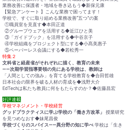
業務改善に保護者・地域を巻き込もう◆新保元康
【緊急アンケート 】こんな業務で困ってます！
学校で、すぐに取り組める業務改善“五つ”の案
①職員室を見直す◆本田正道
②グループウェアを活用する◆近江ひと美
③「ガイドブック」を活用する◆中谷京子
④学校組織をプロジェクト型にする◆小髙美惠子
⑤ペーパーレス会議にする◆若松秀一
特集２
文科省と経産省がそれぞれに描く、教育の未来
――次期学習指導要領の先にある学校は、教師は
「人間としての強み」を育てる学校教育を◆合田哲雄
日本社会の限界を破る人材の育成を◆浅野大介
EdTechは私たち教員に何をもたらすのか？◆佐藤昌宏
好評連載
学校マネジメント・学校経営
グッドプラクティスに学ぶ学校の「働き方改革」
授業研究
を見つめなおす◆妹尾昌俊
学校づくりのスパイス――異分野の知に学べ
学校は「生き