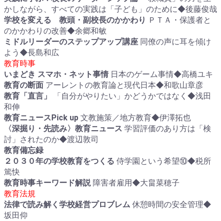
かしながら、すべての実践は「子ども」のために◆後藤俊哉
学校を変える 教頭・副校長のかかわり
ＰＴＡ・保護者と
のかかわりの改善◆余郷和敏
ミドルリーダーのステップアップ講座
同僚の声に耳を傾け
よう◆長島和広
教育時事
いまどき スマホ・ネット事情
日本のゲーム事情◆高橋ユキ
教育の断面
アーレントの教育論と現代日本◆和歌山章彦
教育「直言」
「自分がやりたい」かどうかではなく◆浅田
和伸
教育ニュースPick up
文教施策／地方教育◆伊澤拓也
〈深掘り・先読み〉教育ニュース
学習評価のあり方は「検
討」されたのか◆渡辺敦司
教育備忘録
２０３０年の学校教育をつくる
侍学園という希望⑩◆税所
篤快
教育時事キーワード解説
障害者雇用◆大畠菜穂子
教育法規
法律で読み解く学校経営プロブレム
休憩時間の安全管理◆
坂田仰