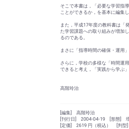
そこで本書は，「必要な学習指
ことができるか，を基本に編集
また，平成17年度の教科書は「
た学習課題への取り組みが増加
るのである。
まさに「指導時間の確保・運用
さらに，学校の多様な「時間運
できると考え，「実践から学ぶ
高階玲治
[編集] 高階玲治
[刊行日] 2004-04-19 [形態] 
[定価] 2619 円（税込） [判型]