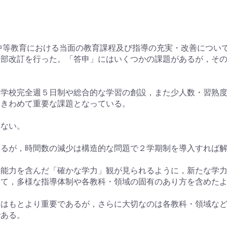
等中等教育における当面の教育課程及び指導の充実・改善につい
一部改訂を行った。「答申」にはいくつかの課題があるが，そ
は学校完全週５日制や総合的な学習の創設，また少人数・習熟
はきわめて重要な課題となっている。
はない。
いるが，時間数の減少は構造的な問題で２学期制を導入すれば
決能力を含んだ「確かな学力」観が見られるように，新たな学
って，多様な指導体制や各教科・領域の固有のあり方を含めた
」はもとより重要であるが，さらに大切なのは各教科・領域な
である。