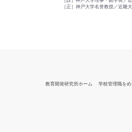
［誤］神戸大学理事・副学長／
［正］神戸大学名誉教授／近畿
教育開発研究所ホーム
学校管理職をめ