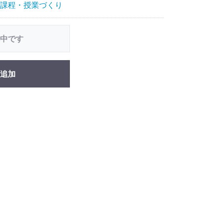
課程・授業づくり
中です
追加