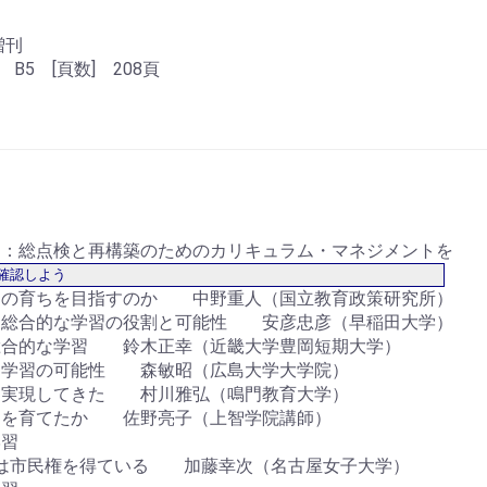
増刊
 B5 [頁数] 208頁
間：総点検と再構築のためのカリキュラム・マネジメントを 
確認しよう
もの育ちを目指すのか 中野重人（国立教育政策研究所）
る総合的な学習の役割と可能性 安彦忠彦（早稲田大学）
総合的な学習 鈴木正幸（近畿大学豊岡短期大学）
な学習の可能性 森敏昭（広島大学大学院）
を実現してきた 村川雅弘（鳴門教育大学）
もを育てたか 佐野亮子（上智学院講師）
学習
」は市民権を得ている 加藤幸次（名古屋女子大学）