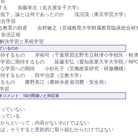
学習
換する 加藤幸次（名古屋女子大学）
力低下」論とは何であったのか 浅沼茂（東京学芸大学）
総合学習
れる教育の財産 吉村敏之（宮城教育大学附属教育臨床総合研
 奈須正裕
問題解決学習と系統学習
ているのか
期待するもの 岸裕司（千葉県習志野市立秋津小学校区・秋津
な学習に期待するもの 延藤安弘（愛知産業大学大学院／NP
的な学習への期待 小杉礼子（労働政策研究・研修機構）
期待するもの 田中治彦（立教大学）
するもの 勝野美江（農林水産省消費・安全局）
元学習
ネジメント 10の間違いと対応策
くっていない
なっている
だからといって，内容がないわけではない
のは，そうすると意欲的に取り組むからだけではない