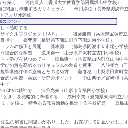
連から築く 河内直人（香川大学教育学部附属坂出中学校）
機的に関連し機能するカリキュラム 帯川淳也（長野県諏訪市
ポートフォリオ評価
践のポイント
造し・感動する
リサイクルプロジェクトⅠ＆Ⅱ」～ 後藤勝徳（兵庫県宝塚市立
を目指す 嶺豊彦（長野県下諏訪町立下諏訪南小学校）
キュラムの修正と展開 藤本勇二（徳島県阿波市立市場小学
合う総合的な学習 荒川勇一（山形県戸沢村立古口小学校）
ント～学びを見つめて～ 田島隆一（佐賀県山内町立山内中
の学びの質を高めるカリキュラムの創造と運用 八斗孝之（千
る規準準拠評価の意義とその進め方 藤巻稔（山梨県田富町立
総合的な学習 実践・研究のポイント 中山典子／宮崎和（高
の中で
llengeの３Chaの精神で 渋谷光夫（山形市立第四小学校）
る「とき」を戦略的に準備する 成田幸夫（愛知県東浦町立片
かこま」を核に，特色ある教育活動を推進する学校経営 五島
幸先生の肩書に間違いがありました。お詫びして訂正いたしま