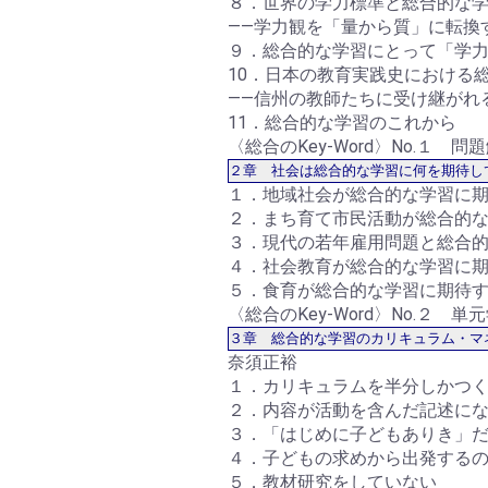
８．世界の学力標準と総合的な
――学力観を「量から質」に転
９．総合的な学習にとって「学
10．日本の教育実践史における
――信州の教師たちに受け継が
11．総合的な学習のこれから
〈総合のKey-Word〉No.１ 
２章 社会は総合的な学習に何を期待し
１．地域社会が総合的な学習に
２．まち育て市民活動が総合的
３．現代の若年雇用問題と総合
４．社会教育が総合的な学習に
５．食育が総合的な学習に期待
〈総合のKey-Word〉No.２ 単
３章 総合的な学習のカリキュラム・マ
奈須正裕
１．カリキュラムを半分しかつ
２．内容が活動を含んだ記述に
３．「はじめに子どもありき」
４．子どもの求めから出発する
５．教材研究をしていない