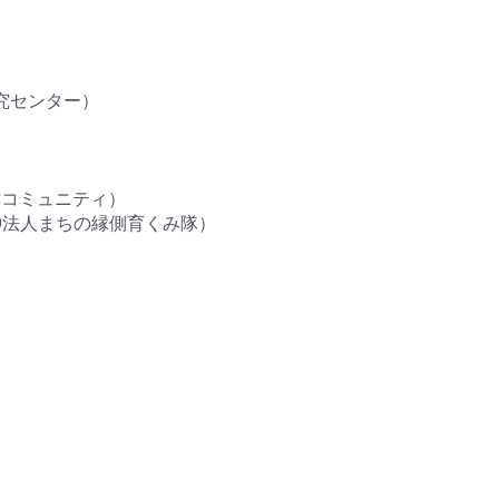
究センター）
コミュニティ）
O法人まちの縁側育くみ隊）