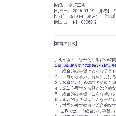
[編集] 奈須正裕
[刊行日] 2006-01-19 [形態] 
[定価] 2619 円（税込） [判型]
[雑誌コード] 03060-2
[本書の目次]
まえがき： 総合的な学習の時
１章 総合的な学習の出発点と到達点を
１．総合的な学習はどんな子ど
２．「確かな学力」育成におけ
３．教育における体験の意義と
４．認知心理学から見た総合的
５．総合的な学習はこんな学力
６．総合的な学習はどんな子ど
７．世界の教育動向と総合的な
――世界では，「総合的な学習