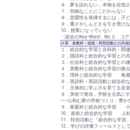
６．夢を語れない，本物を目指
７．些細なことにこだわらない
８．意図性を発揮するには，子
９．重さやしんどさを引き受け
10．授業になっていない
〈総合のKey-Word〉No.３ 
４章 各教科・道徳・特別活動との共栄
１．総合的な学習と合科的・関
２．国語科と総合的な学習との
３．社会科と総合的な学習との
４．算数科と総合的な学習の接
５．理科と総合的な学習 角屋
６．英語科・英語活動と総合的
７．主体的に学ぶ力を育てる音
８．美術で発信，学校を元気に
――心和む夢の学校づくり，豊
９．家庭科と総合的な学習 小
10．道徳と総合的な学習 上
11．特別活動と「総合的な学習
12．学びの評価フィールドとし