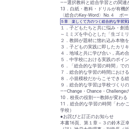
――選択教科と総合学習との関
13．白紙・教科・ドリルが有
〈総合のKey-Word〉No.４ 
５章 楽しくて力のつく総合的な学習実
１．子どもたちと共に悩み・創
～ミミズを中心とした「生ゴミ
２．教師が題材に惚れ込み本物
３．子どもの実践に即したカリ
４．地域と共に学び合い，高め
５．中学校における実践のポイ
６．「総合的な学習の時間」で
７．総合的な学習の時間におけ
８．小規模校だからこそできる
９．総合的な学習は学校づくり
――Change・Chance・Cha
10．校長の役割――教師が変わ
11．総合的な学習の時間「わ
学校）
●お詫びと訂正のお知らせ
本書16頁、第１章－３の鈴木正