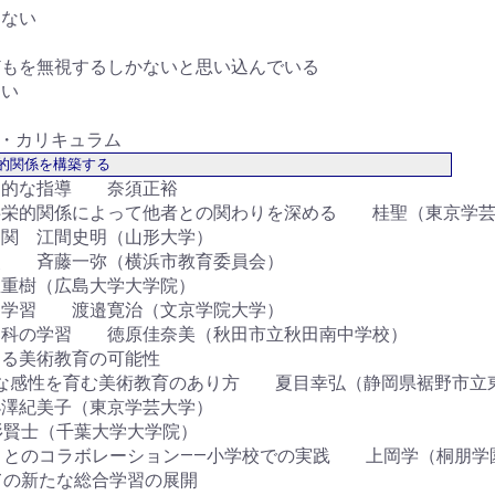
さない
どもを無視するしかないと思い込んでいる
ない
コア・カリキュラム
的関係を構築する
連的な指導 奈須正裕
共栄的関係によって他者との関わりを深める 桂聖（東京学芸
連関 江間史明（山形大学）
点 斉藤一弥（横浜市教育委員会）
重樹（広島大学大学院）
な学習 渡邉寛治（文京学院大学）
楽科の学習 徳原佳奈美（秋田市立秋田南中学校）
する美術教育の可能性
かな感性を育む美術教育のあり方 夏目幸弘（静岡県裾野市立
澤紀美子（東京学芸大学）
杉賢士（千葉大学大学院）
」とのコラボレーション――小学校での実践 上岡学（桐朋学
ての新たな総合学習の展開