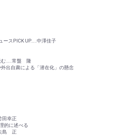
ースPICK UP……中澤佳子
む……常盤 隆
や外出自粛による「潜在化」の懸念
竹田幸正
理的に述べる
矢島 正