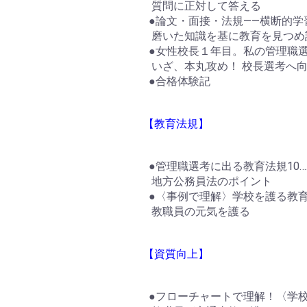
質問に正対して答える
●論文・面接・法規――横断的学
磨いた知識を基に教育を見つめ
●女性校長１年目。私の管理職
いざ、本丸攻め！ 校長選考へ
●合格体験記
【教育法規】
●管理職選考に出る教育法規10…
地方公務員法のポイント
●〈事例で理解〉学校を護る教育
教職員の元気を護る
【資質向上】
●フローチャートで理解！〈学校