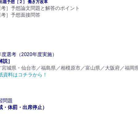
）出題予想［２］ 働き方改革
選考］予想論文問題と解答のポイント
選考］予想面接問答
年度選考（2020年度実施）
解説］
／宮城県・仙台市／福島県／相模原市／富山県／大阪府／福岡
紙資料はコチラから！
習問題
戒・体罰・出席停止）