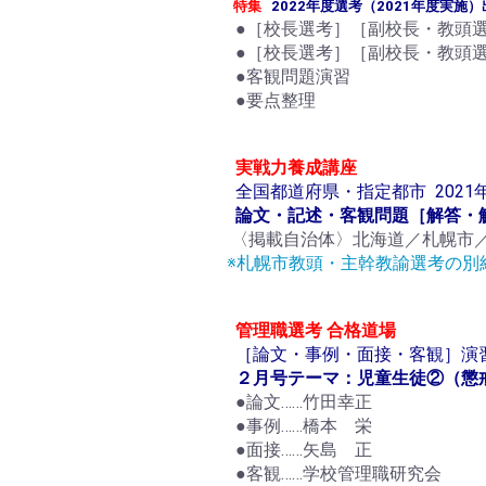
特集
2022年度選考（2021年度実施
●［校長選考］［副校長・教頭
●［校長選考］［副校長・教頭
●客観問題演習
●要点整理
実戦力養成講座
全国都道府県・指定都市 2021
論文・記述・客観問題［解答・
〈掲載自治体〉北海道／札幌市
※札幌市教頭・主幹教諭選考の別
管理職選考 合格道場
［論文・事例・面接・客観］演
２月号テーマ：児童生徒②（懲
●論文……竹田幸正
●事例……橋本 栄
●面接……矢島 正
●客観……学校管理職研究会