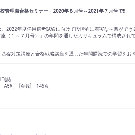
校管理職合格セミナー」2020年８月号～2021年７月号で!!
、2022年度任用選考試験に向けて段階的に着実な学習ができ
講座（１～７月号）」の年間を通したカリキュラムで構成され
は、基礎対策講座と合格戦略講座を通した年間購読での学習をお
 月刊誌
 A5判 [頁数] 146頁