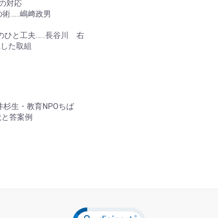
の対応
の術……嶋﨑政男
のひと工夫……長谷川 右
した取組
井杉生・教育NPOちば
説と答案例