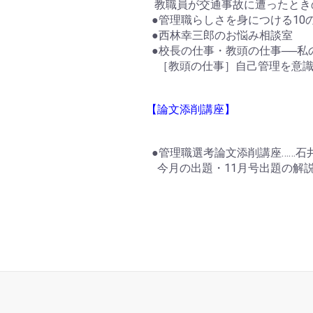
教職員が交通事故に遭ったとき
●管理職らしさを身につける10
●西林幸三郎のお悩み相談室
●校長の仕事・教頭の仕事──私
［教頭の仕事］自己管理を意識
【論文添削講座】
●管理職選考論文添削講座……石
今月の出題・11月号出題の解