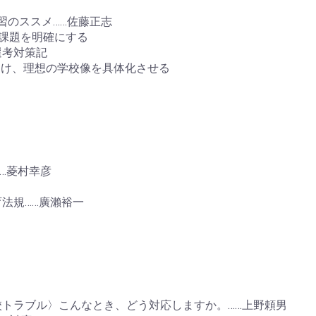
習のススメ……佐藤正志
課題を明確にする
選考対策記
向け、理想の学校像を具体化させる
…菱村幸彦
法規……廣瀨裕一
トラブル〉こんなとき、どう対応しますか。……上野頼男