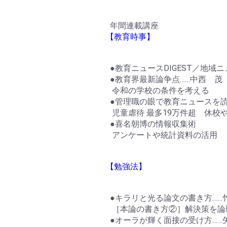
年間連載講座
【教育時事】
●教育ニュースDIGEST／地域ニュ
●教育界最新論争点……中西 茂
令和の学校の条件を考える
●管理職の眼で教育ニュースを読
児童虐待 最多19万件超 休校
●喜名朝博の情報収集術
アンケートや統計資料の活用
【勉強法】
●キラリと光る論文の書き方……
［本論の書き方②］解決策を論
●オーラが輝く面接の受け方……