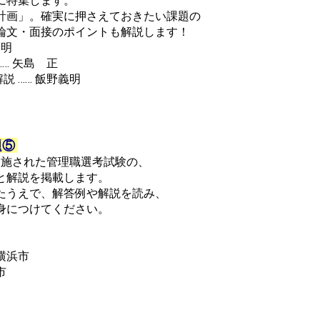
に特集します。
計画」。確実に押さえておきたい課題の
論文・面接のポイントも解説します！
邦明
… 矢島 正
 …… 飯野義明
題⑤
に実施された管理職選考試験の、
と解説を掲載します。
たうえで、解答例や解説を読み、
身につけてください。
横浜市
市