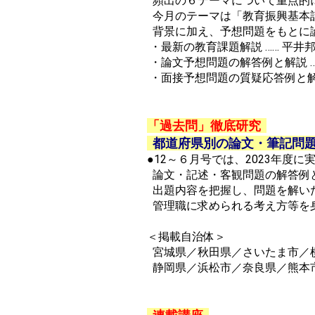
頻出の６テーマについて重点的
今月のテーマは「教育振興基本
背景に加え、予想問題をもとに
・最新の教育課題解説 …… 平井
・論文予想問題の解答例と解説 …
・面接予想問題の質疑応答例と解説
「過去問」徹底研究
都道府県別の論文・筆記問
●12～６月号では、2023年度
論文・記述・客観問題の解答例
出題内容を把握し、問題を解い
管理職に求められる考え方等を
＜掲載自治体＞
宮城県／秋田県／さいたま市／
静岡県／浜松市／奈良県／熊本