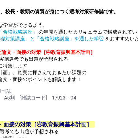
は、校長・教頭の資質が身につく選考対策研修誌です。
な学習ができるよう、
「合格戦略講座」
の年間を通したカリキュラムで構成されてい
基礎対策講座」と「合格戦略講座」を通した学習
をおすすめい
と論文・面接の対策［④教育振興基本計画］
度実施選考でも出題が予想される
に特集します。
計画」。確実に押さえておきたい課題の
論文・面接のポイントも解説します！
 月刊誌
 A5判 [雑誌コード] 17923－04
・面接の対策［④教育振興基本計画］
施選考でも出題が予想される