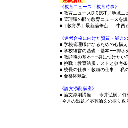
連載講座
《教育ニュース・教育時事》
■ 教育ニュースDIGEST／地域ニュ
■ 管理職の眼で教育ニュースを読む
■［教育界］最新論争点 …… 中西
《選考合格に向けた資質・能力
■ 学校管理職になるための心構え
■ 学校経営の基礎・基本――押さ
■ 教頭職の基本――身につけたい教
■ 挑戦！教育法規テストと参考条
■ 校長の仕事・教頭の仕事──私
■ 合格体験記
《論文添削講座》
■ 論文添削講座 …… 今井弘樹／
今月の出題／応募論文の振り返