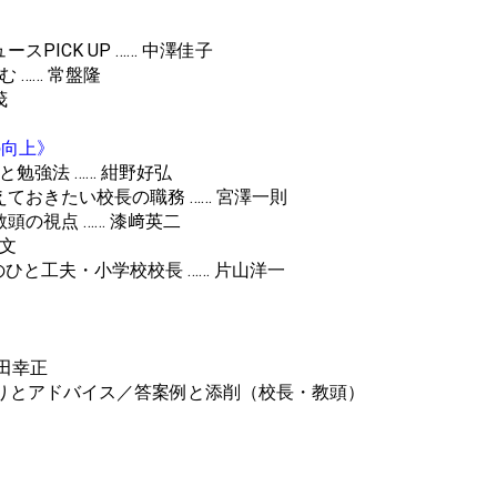
ースPICK UP …… 中澤佳子
 …… 常盤隆
茂
の向上》
と勉強法 …… 紺野好弘
えておきたい校長の職務 …… 宮澤一則
頭の視点 …… 漆﨑英二
文
のひと工夫・小学校校長 …… 片山洋一
竹田幸正
りとアドバイス／答案例と添削（校長・教頭）