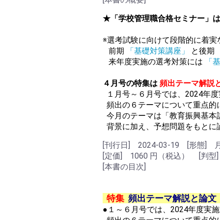
★「学校管理職合格セミナー」
※選考試験に向けて段階的に着実
前期
「基礎対策講座」
と後期
来年度実施の選考対策には
「
４月号の特集は
頻出テーマ解説
１月号～６月号では、2024年
頻出の６テーマについて重点的
今月のテーマは「教育振興基本
背景に加え、予想問題をもとに
[刊行日] 2024-03-19 [形態]
[定価] 1060 円（税込） [判型]
[本書の目次]
特集
頻出テーマ解説と論文
●１～６月号では、2024年度実