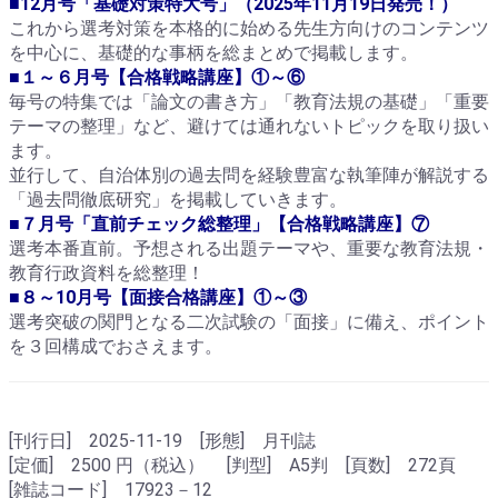
■12月号「基礎対策特大号」（2025年11月19日発売！）
これから選考対策を本格的に始める先生方向けのコンテンツ
を中心に、基礎的な事柄を総まとめで掲載します。
■１～６月号【合格戦略講座】①～⑥
毎号の特集では「論文の書き方」「教育法規の基礎」「重要
テーマの整理」など、避けては通れないトピックを取り扱い
ます。
並行して、自治体別の過去問を経験豊富な執筆陣が解説する
「過去問徹底研究」を掲載していきます。
■７月号「直前チェック総整理」【合格戦略講座】⑦
選考本番直前。予想される出題テーマや、重要な教育法規・
教育行政資料を総整理！
■８～10月号【面接合格講座】①～③
選考突破の関門となる二次試験の「面接」に備え、ポイント
を３回構成でおさえます。
[刊行日] 2025-11-19 [形態] 月刊誌
[定価] 2500 円（税込） [判型] A5判 [頁数] 272頁
[雑誌コード] 17923－12