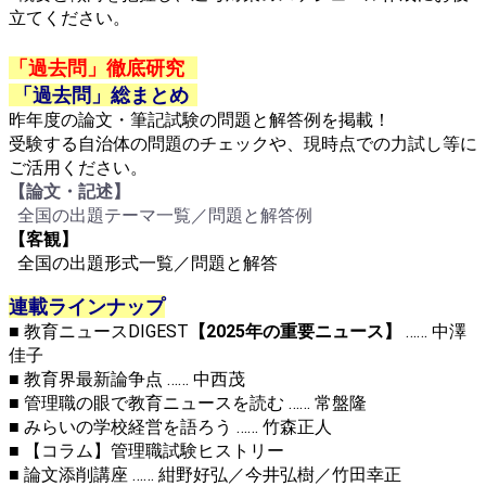
立てください。
「過去問」徹底研究
「過去問」総まとめ
昨年度の論文・筆記試験の問題と解答例を掲載！
受験する自治体の問題のチェックや、現時点での力試し等に
ご活用ください。
【論文・記述】
全国の出題テーマ一覧／問題と解答例
【客観】
全国の
出題形式一覧／問題と解答
連載ラインナップ
■ 教育ニュースDIGEST
【2025年の重要ニュース】
…… 中澤
佳子
■
教育界最新論争点 …… 中西茂
■ 管理職の眼で教育ニュースを読む …… 常盤隆
■ みらいの学校経営を語ろう …… 竹森正人
■ 【コラム】管理職試験ヒストリー
■
論文添削講座 …… 紺野好弘／今井弘樹／竹田幸正