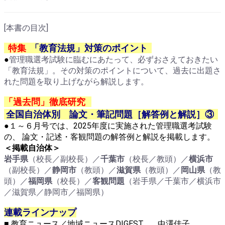
[本書の目次]
特集
「教育法規」対策のポイント
●
管理職選考試験に臨むにあたって、必ずおさえておきたい
「教育法規」。その対策のポイントについて、過去に出題さ
れた問題を取り上げながら解説します。
「過去問」徹底研究
全国自治体別 論文・筆記問題［解答例と解説］③
●１～６月号では、2025年度に実施された管理職選考試験
の、 論文・記述・客観問題の解答例と解説を掲載します。
＜掲載自治体＞
岩手県
（校長／副校長）／
千葉市
（校長／教頭）／
横浜市
（副校長）／
静岡市
（教頭）／
滋賀県
（教頭）／
岡山県
（教
頭）／
福岡県
（校長）／
客観問題
（岩手県／千葉市／横浜市
／滋賀県／静岡市／福岡県）
連載ラインナップ
■ 教育ニュース／地域ニュースDIGEST …… 中澤佳子