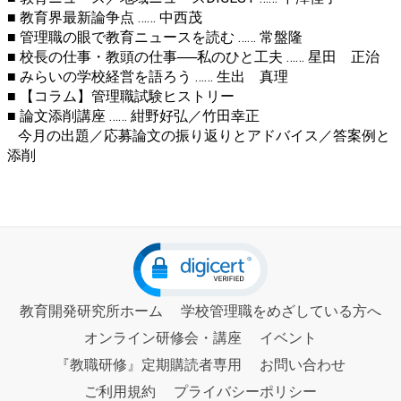
■
教育界最新論争点 …… 中西茂
■ 管理職の眼で教育ニュースを読む …… 常盤隆
■ 校長の仕事・教頭の仕事──私のひと工夫 …… 星田 正治
■ みらいの学校経営を語ろう …… 生出 真理
■ 【コラム】管理職試験ヒストリー
■
論文添削講座 …… 紺野好弘／竹田幸正
今月の出題／応募論文の振り返りとアドバイス／答案例と
添削
教育開発研究所ホーム
学校管理職をめざしている方へ
オンライン研修会・講座
イベント
『教職研修』定期購読者専用
お問い合わせ
ご利用規約
プライバシーポリシー