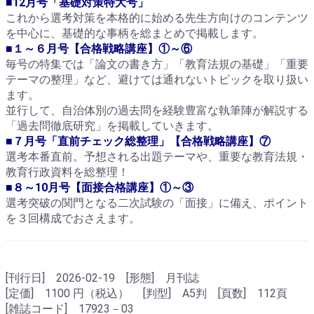
■12月号「基礎対策特大号」
これから選考対策を本格的に始める先生方向けのコンテンツ
を中心に、基礎的な事柄を総まとめで掲載します。
■１～６月号【合格戦略講座】①～⑥
毎号の特集では「論文の書き方」「教育法規の基礎」「重要
テーマの整理」など、避けては通れないトピックを取り扱い
ます。
並行して、自治体別の過去問を経験豊富な執筆陣が解説する
「過去問徹底研究」を掲載していきます。
■７月号「直前チェック総整理」【合格戦略講座】⑦
選考本番直前。予想される出題テーマや、重要な教育法規・
教育行政資料を総整理！
■８～10月号【面接合格講座】①～③
選考突破の関門となる二次試験の「面接」に備え、ポイント
を３回構成でおさえます。
[刊行日] 2026-02-19 [形態] 月刊誌
[定価] 1100 円（税込） [判型] A5判 [頁数] 112頁
[雑誌コード] 17923－03