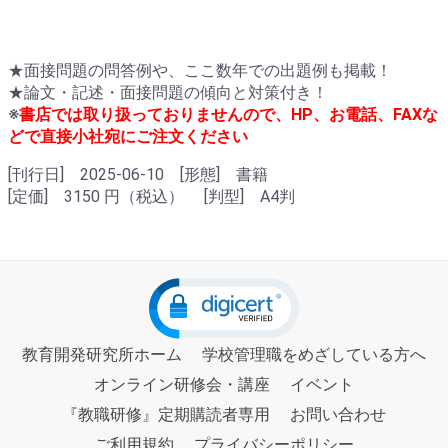
★面接問題の問答例や、ここ数年での出題例も掲載！
★論文・記述・面接問題の傾向と対策付き！
※
書店では取り扱っておりませんので、HP、お電話、FAX
な
どで直接小社宛にご注文ください
[刊行日] 2025-06-10 [形態] 書籍
[定価] 3150 円（税込） [判型] A4判
教育開発研究所ホーム
学校管理職をめざしている方へ
オンライン研修会・講座
イベント
『教職研修』定期購読者専用
お問い合わせ
ご利用規約
プライバシーポリシー