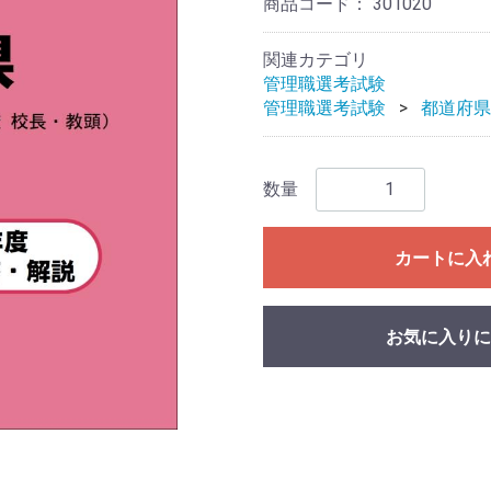
商品コード：
301020
関連カテゴリ
管理職選考試験
管理職選考試験
都道府県
数量
カートに入
お気に入りに