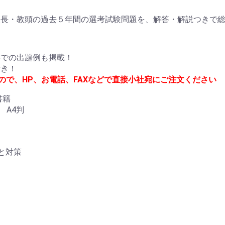
校長・教頭の過去５年間の選考試験問題を、解答・解説つきで
年での出題例も掲載！
付き！
で、HP、お電話、FAX
などで直接小社宛にご注文ください
書籍
型] A4判
と対策