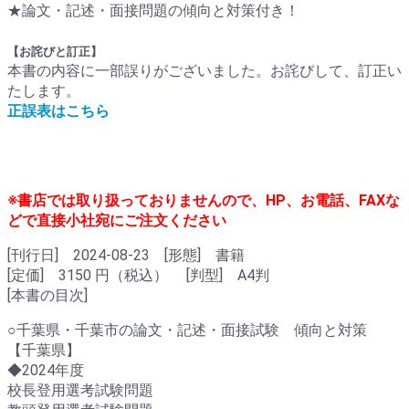
★論文・記述・面接問題の傾向と対策付き！
【お詫びと訂正】
本書の内容に一部誤りがございました。お詫びして、訂正い
たします。
正誤表はこちら
※書店では取り扱っておりませんので、HP、お電話、FAX
な
どで直接小社宛にご注文ください
[刊行日] 2024-08-23 [形態] 書籍
[定価] 3150 円（税込） [判型] A4判
[本書の目次]
○千葉県・千葉市の論文・記述・面接試験 傾向と対策
【千葉県】
◆2024年度
校長登用選考試験問題