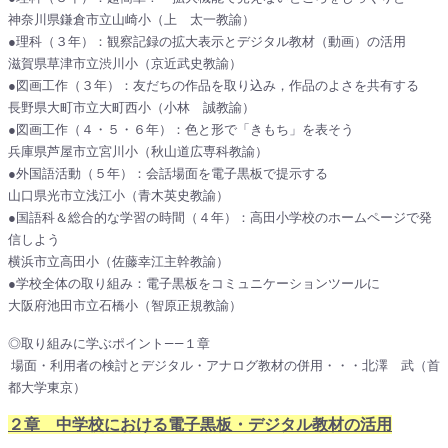
神奈川県鎌倉市立山崎小（上 太一教諭）
●理科（３年）：観察記録の拡大表示とデジタル教材（動画）の活用
滋賀県草津市立渋川小（京近武史教諭）
●図画工作（３年）：友だちの作品を取り込み，作品のよさを共有する
長野県大町市立大町西小（小林 誠教諭）
●図画工作（４・５・６年）：色と形で「きもち」を表そう
兵庫県芦屋市立宮川小（秋山道広専科教諭）
●外国語活動（５年）：会話場面を電子黒板で提示する
山口県光市立浅江小（青木英史教諭）
●国語科＆総合的な学習の時間（４年）：高田小学校のホームページで発
信しよう
横浜市立高田小（佐藤幸江主幹教諭）
●学校全体の取り組み：電子黒板をコミュニケーションツールに
大阪府池田市立石橋小（智原正規教諭）
◎取り組みに学ぶポイント――１章
場面・利用者の検討とデジタル・アナログ教材の併用
・・・北澤 武（首
都大学東京）
２章 中学校における電子黒板・デジタル教材の活用