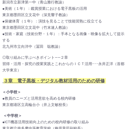
新潟市立新津第一中（青山雅行教諭）
●美術（１年）：鑑賞授業における電子黒板の活用
東京都墨田区立文花中（深見響子教諭）
●保健体育（１年）：演技を見ることで技能習熟に役立てる
東京都墨田区立文花中（竹末速人教諭）
●技術・家庭（技術分野・１年）：手本となる画像・映像を拡大して提示
する
北九州市立向洋中（冨田 聡教諭）
◎取り組みに学ぶべきポイント――２章
習得・活用・探究の授業実践とこれからのＩＣＴ活用･･･永井正洋（首都
大学東京）
３章 電子黒板・デジタル教材活用のための研修
＜小学校＞
●教員のニーズと活用意欲を高める校内研修
東京都港区立高輪台小（井上文敏校長）
＜中学校＞
●ICT機器活用技術向上のための校内研修の取り組み
東京都立南多摩中等教育学校（梅原章司副校長）