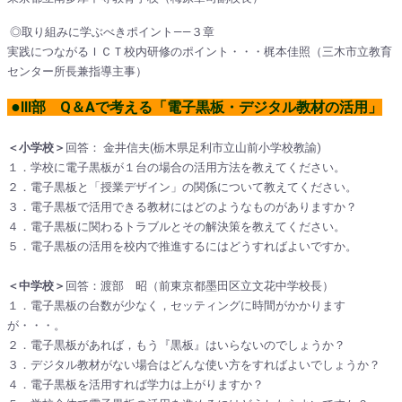
◎取り組みに学ぶべきポイント――３章
実践につながるＩＣＴ校内研修のポイント・・・梶本佳照（三木市立教育
センター所長兼指導主事）
●
Ⅲ部 Q＆Aで考える「電子黒板・デジタル教材の活用」
＜小学校＞
回答： 金井信夫(栃木県足利市立山前小学校教諭)
１．学校に電子黒板が１台の場合の活用方法を教えてください。
２．電子黒板と「授業デザイン」の関係について教えてください。
３．電子黒板で活用できる教材にはどのようなものがありますか？
４．電子黒板に関わるトラブルとその解決策を教えてください。
５．電子黒板の活用を校内で推進するにはどうすればよいですか。
＜中学校＞
回答：渡部 昭（前東京都墨田区立文花中学校長）
１．電子黒板の台数が少なく，セッティングに時間がかかります
が・・・。
２．電子黒板があれば，もう『黒板』はいらないのでしょうか？
３．デジタル教材がない場合はどんな使い方をすればよいでしょうか？
４．電子黒板を活用すれば学力は上がりますか？