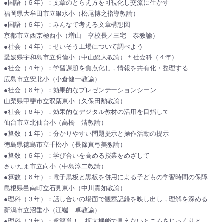
●国語（６年）：文章のとらえ方を可視化し交流に生かす
福岡県大牟田市立銀水小（松尾博之指導教諭）
●国語（６年）：みんなで考える文章構想図
京都市立西京極西小（増山 亨校長／三宅 泰教諭）
●社会（４年）：せいそう工場について調べよう
愛媛県宇和島市立明倫小（中山総大教諭）＊社会科（４年）
●社会（４年）：学習課題を焦点化し，情報を共有化・整理する
広島市立安北小（小倉健一教諭）
●社会（６年）：効果的なプレゼンテーションシーン
山梨県甲斐市立双葉東小（久保田勲教諭）
●社会（６年）：効果的なデジタル教材の活用を目指して
仙台市立北仙台小（高橋 清教諭）
●算数（１年）：分かりやすい問題提示と操作活動の提示
徳島県徳島市立千松小（長篠真弓美教諭）
●算数（６年）：学び合いを高める授業をめざして
さいたま市立向小（中島淳二教諭）
●算数（６年）：電子黒板と黒板を併用による子どもの学習時間の保障
島根県邑南町立石見東小（中川貴如教諭）
●理科（３年）：話し合いの場面で観察記録を映し出し，理解を深める
新潟市立沼垂小（江端 卓教諭）
●理科（３年）：超簡単！ 拡大機能で見えないところをじっくりと