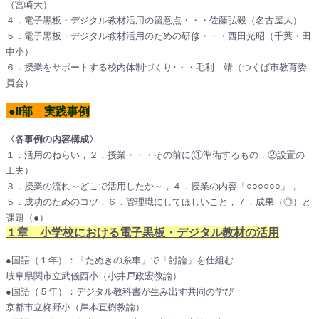
（宮崎大）
４．電子黒板・デジタル教材活用の留意点・・・佐藤弘毅（名古屋大）
５．電子黒板・デジタル教材活用のための研修・・・西田光昭（千葉・田
中小）
６．授業をサポートする校内体制づくり･・・毛利 靖（つくば市教育委
員会）
●Ⅱ部 実践事例
〈各事例の内容構成〉
１．活用のねらい，２．授業・・・その前に(①準備するもの，②設置の
工夫）
３．授業の流れ～どこで活用したか～，４．授業の内容「○○○○○○」，
５．成功のためのコツ，６．管理職にしてほしいこと，７．成果（◎）と
課題（●）
１章 小学校における電子黒板・デジタル教材の活用
●国語（１年）：「たぬきの糸車」で「討論」を仕組む
岐阜県関市立武儀西小（小井戸政宏教諭）
●国語（５年）：デジタル教科書が生み出す共同の学び
京都市立柊野小（岸本直樹教諭）