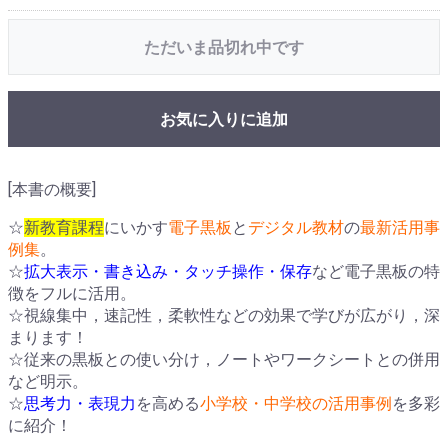
ただいま品切れ中です
お気に入りに追加
[本書の概要]
☆
新教育課程
にいかす
電子黒板
と
デジタル教材
の
最新活用事
例集
。
☆
拡大表示・書き込み・タッチ操作・保存
など電子黒板の特
徴をフルに活用。
☆視線集中，速記性，柔軟性などの効果で学びが広がり，深
まります！
☆従来の黒板との使い分け，ノートやワークシートとの併用
など明示。
☆
思考力・表現力
を高める
小学校・中学校の活用事例
を多彩
に紹介！