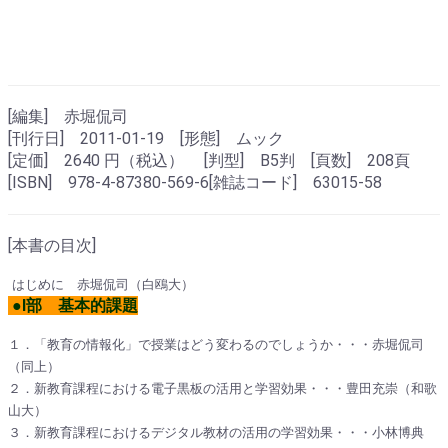
[編集] 赤堀侃司
[刊行日] 2011-01-19 [形態] ムック
[定価] 2640 円（税込） [判型] B5判 [頁数] 208頁
[ISBN] 978-4-87380-569-6[雑誌コード] 63015-58
[本書の目次]
はじめに 赤堀侃司（白鴎大）
●Ⅰ部 基本的課題
１．「教育の情報化」で授業はどう変わるのでしょうか・・・赤堀侃司
（同上）
２．新教育課程における電子黒板の活用と学習効果・・・豊田充崇（和歌
山大）
３．新教育課程におけるデジタル教材の活用の学習効果・・・小林博典