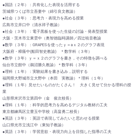
●国語（２年）：共有化した表現を活用する
茨城県つくば市立吾妻中（綿引良文教諭）
●社会（３年）：思考力・表現力を高める授業
広島市立井口中（清水祥子教諭）
●社会（３年）：電子黒板を使った生徒の討論・発表型授業
大阪・茨木市立東雲中（奥智徳臨時講師／四辻暁音教諭
●数学（３年）：GRAPESを使ったｙ＝aｘ２のグラフ表現
大阪府・樟蔭中(船田智史教諭) ＊数学科（３年）
●数学（３年）ｙ＝ｘ２のグラフを書き，その特徴を調べる
仙台市立館中（鵜沼勝久教諭）＊数学科（３年）
●理科（１年）：実験結果を書き込み，説明する
福岡県大野城市立大野中（本田 実教諭）＊理科（１年）
●理科（１年）見せたいものがたくさん！ 大きく見せて分かる理科の授
業
山形県米沢市立第四中（金 俊次校長）
●理科（１年）：科学的思考力を高めるデジタル教材の工夫
東京都練馬区立豊玉中学校（高畠勇二校長）
●英語（３年）：英語で表現してみたいと思わせる授業
山口県光市立浅江中（東知子教諭）
●英語（３年）：学習意欲・表現力向上を目指した指導の工夫