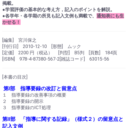
掲載。
●学習評価の基本的な考え方，記入のポイントを解説。
●各学年・各学期の所見も記入文例も満載で、
通知表にも生
かせる！
[編集] 宮川保之
[刊行日] 2010-12-10 [形態] ムック
[定価] 2200 円（税込） [判型] B5判 [頁数] 184頁
[ISBN] 978-4-87380-567-2[雑誌コード] 63015-56
[本書の目次]
第Ⅰ部 指導要録の改訂と留意点
１ 指導要録の改善事項の概要
２ 指導要録の開示
３ 指導要録のICT処理
第Ⅱ部 「指導に関する記録」（様式２）の留意点と
記入文例