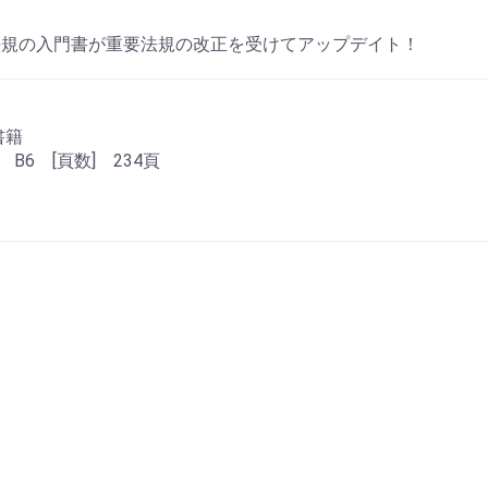
法規の入門書が重要法規の改正を受けてアップデイト！
書籍
 B6 [頁数] 234頁