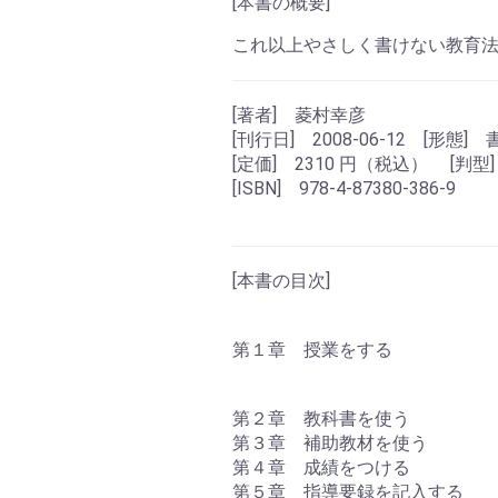
[本書の概要]
これ以上やさしく書けない教育
[著者] 菱村幸彦
[刊行日] 2008-06-12 [形態] 
[定価] 2310 円（税込） [判型]
[ISBN] 978-4-87380-386-9
[本書の目次]
第１章 授業をする
第２章 教科書を使う
第３章 補助教材を使う
第４章 成績をつける
第５章 指導要録を記入する