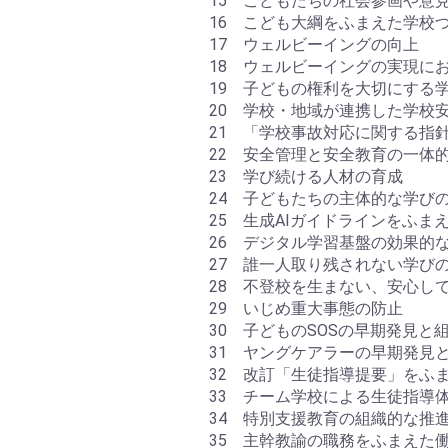
15 こどもたちの社会参画や意
16 こども大綱をふまえた学校
17 ウェルビーイングの向上
18 ウェルビーイングの実現に
19 子どもの権利を大切にする
20 学校・地域が連携した学校
21 「学校事故対応に関する指
22 安全管理と安全教育の一体
23 学び続ける人材の育成
24 子どもたちの主体的な学び
25 生成AIガイドラインをふま
26 デジタル学習基盤の効果的
27 誰一人取り残されない学び
28 不登校を生まない、安心し
29 いじめ重大事態の防止
30 子どものSOSの早期発見と
31 ヤングケアラーの早期発見
32 改訂「生徒指導提要」をふ
33 チーム学校による生徒指導
34 特別支援教育の組織的な推
35 主幹教諭の職務をふまえた