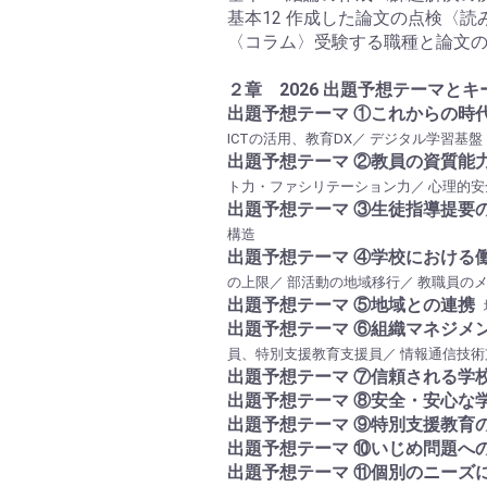
基本12 作成した論文の点検〈読
〈コラム〉受験する職種と論文
２章 2026 出題予想テーマと
出題予想テーマ ①これからの時
ICTの活用、教育DX／ デジタル学習基盤
出題予想テーマ ②教員の資質能
ト力・ファシリテーション力／ 心理的安
出題予想テーマ ③生徒指導提要
構造
出題予想テーマ ④学校における
の上限／ 部活動の地域移行／ 教職員の
出題予想テーマ ⑤地域との連携
出題予想テーマ ⑥組織マネジメ
員、特別支援教育支援員／ 情報通信技術
出題予想テーマ ⑦信頼される学
出題予想テーマ ⑧安全・安心な
出題予想テーマ ⑨特別支援教育
出題予想テーマ ⑩いじめ問題へ
出題予想テーマ ⑪個別のニーズ