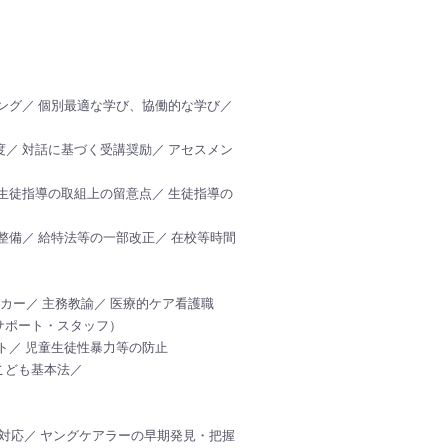
ング／ 個別最適な学び、協働的な学び／
度／ 対話に基づく受講奨励／ アセスメン
 生徒指導の取組上の留意点／ 生徒指導の
整備／ 給特法等の一部改正／ 在校等時間
カー／ 主務教諭／ 医療的ケア看護職
サポート・スタッフ）
ト／ 児童生徒性暴力等の防止
こども基本法／
対応／ ヤングケアラーの早期発見・把握