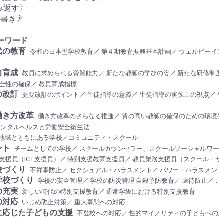
み返す〉
の書き方
キーワード
代の教育
令和の日本型学校教育／ 第４期教育振興基本計画／ ウェルビーイ
力育成
教員に求められる資質能力／ 新たな教師の学びの姿／ 新たな研修制
全性の確保／ 教員育成指標
の改訂
提要改訂のポイント／ 生徒指導の意義／ 生徒指導の実践上の視点／
働き方改革
働き方改革のさらなる推進／ 質の高い教師の確保のための環境
メンタルヘルスと労働安全衛生法
地域とともにある学校／コミュニティ・スクール
ント
チームとしての学校／ スクールカウンセラー、スクールソーシャルワー
支援員（ICT支援員）／ 特別支援教育支援員／ 教員業務支援員（スクール・
校づくり
不祥事防止／ セクシュアル・ハラスメント／ パワー・ハラスメン
学校づくり
学校の安全管理／ 学校の防災管理 自殺予防教育／ 虐待防止／ 
の充実
新しい時代の特別支援教育／ 通常学級における特別支援教育
の対応
いじめ防止対策／ 重大事態への対応
に応じた子どもの支援
不登校への対応／ 性的マイノリティの子どもへの