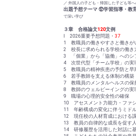
／ 外国人の子ども・帰国した子ども等へ
出題予想テーマ ⑫学習指導・教
で深い学び
３章 合格論文
120
文例
Ⅰ 2026重要予想問題・
37
1 教職員の働きやすさと働きが
2 校長に求められる学校の働き
3 「個業」から「協働」へのシ
4 次世代型「チーム学校」の実
5 教職員の精神疾患の予防と早
6 若手教師を支える体制の構築
7 教職員のメンタルヘルスの保
8 教師のウェルビーイングの実
9 職場の心理的安全性の確保
10 アセスメント力能力・ファ
11 年齢構成の変化に伴うミド
12 現任校の人材育成における
13 教員の自律的な成長を促す
14 研修履歴を活用した対話に