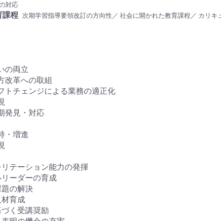
の対応
育課程
次期学習指導要領改訂の方向性／ 社会に開かれた教育課程／ カリキ
いの両立
方改革への取組
フトチェンジによる業務の適正化
現
期発見・対応
持・増進
現
シリテーション能力の発揮
ルリーダーの育成
課題の解決
人材育成
基づく受講奨励