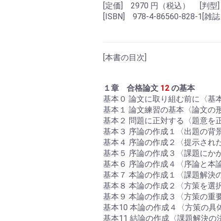
[定価] 2970 円（税込） [判型]
[ISBN] 978-4-86560-828-1[
[本書の目次]
１章 合格論文
12
の基本
基本０ 論文に取り組む前に〈基
基本１ 論文練習の基本〈論文の
基本２ 問題に正対する〈題意を
基本３ 序論の作成１〈出題の背
基本４ 序論の作成２〈提示され
基本５ 序論の作成３〈課題にか
基本６ 序論の作成４〈序論と本
基本７ 本論の作成１〈課題解決
基本８ 本論の作成２〈方策を選
基本９ 本論の作成３〈方策の重
基本10 本論の作成４〈方策の
基本11 結論の作成〈課題解決