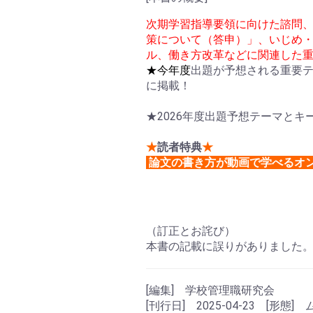
次期学習指導要領に向けた諮問
策について（答申）」、いじめ・
ル、働き方改革などに関連した重
★今年度
出題が予想される重要テ
に掲載！
★2026年度出題予想テーマと
★
読者特典
★
論文の書き方が動画で学べるオ
（訂正とお詫び）
本書の記載に誤りがありました
[編集] 学校管理職研究会
[刊行日] 2025-04-23 [形態]