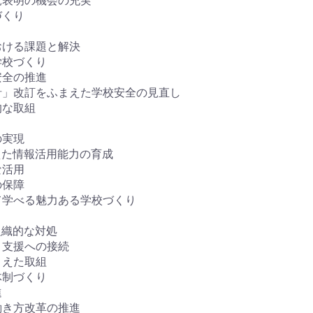
見表明の機会の充実
づくり
おける課題と解決
学校づくり
安全の推進
針」改訂をふまえた学校安全の見直し
的な取組
の実現
えた情報活用能力の育成
な活用
の保障
て学べる魅力ある学校づくり
組織的な対処
と支援への接続
まえた取組
体制づくり
進
働き方改革の推進