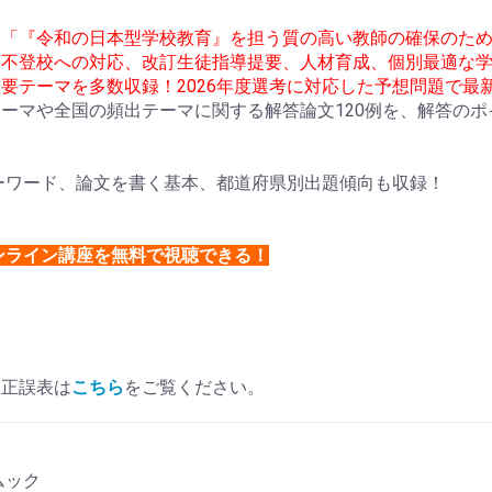
、「『令和の日本型学校教育』を担う質の高い教師の確保のた
不登校への対応、改訂生徒指導提要、人材育成、個別最適な学び
要テーマを多数収録！2026年度選考に対応した予想問題で最
ーマや全国の頻出テーマに関する解答論文120例を、解答の
キーワード、論文を書く基本、都道府県別出題傾向も収録！
ンライン講座を無料で視聴できる！
。正誤表は
こちら
をご覧ください。
 ムック