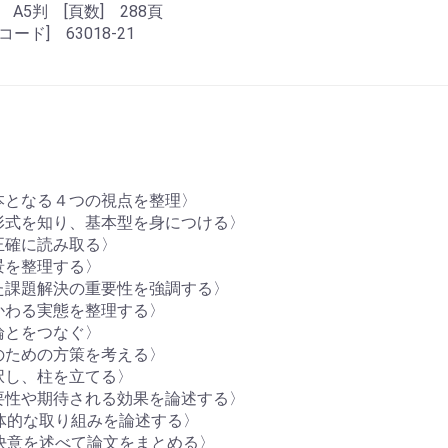
 A5判 [頁数] 288頁
雑誌コード] 63018-21
本となる４つの視点を整理〉
形式を知り、基本型を身につける〉
正確に読み取る〉
景を整理する〉
た課題解決の重要性を強調する〉
かわる実態を整理する〉
論とをつなぐ〉
のための方策を考える〉
択し、柱を立てる〉
要性や期待される効果を論述する〉
具体的な取り組みを論述する〉
の決意を述べて論文をまとめる〉