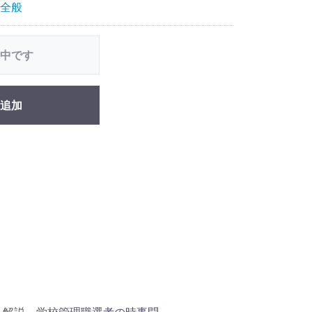
全般
中です
追加