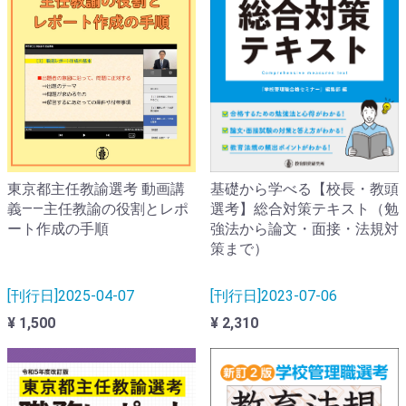
基礎から学べる【校長・教頭
東京都主任教諭選考 動画講
選考】総合対策テキスト（勉
義――主任教諭の役割とレポ
強法から論文・面接・法規対
ート作成の手順
策まで）
[刊行日]2023-07-06
[刊行日]2025-04-07
¥ 2,310
¥ 1,500