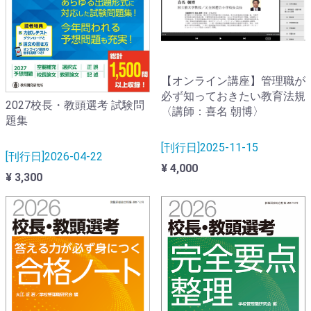
【オンライン講座】管理職が
必ず知っておきたい教育法規
2027校長・教頭選考 試験問
〈講師：喜名 朝博〉
題集
[刊行日]2025-11-15
[刊行日]2026-04-22
¥ 4,000
¥ 3,300