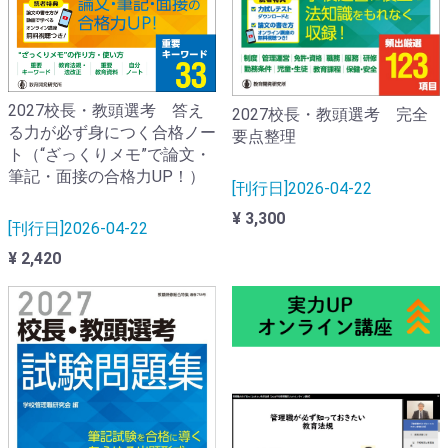
2027校長・教頭選考 答え
2027校長・教頭選考 完全
る力が必ず身につく合格ノー
要点整理
ト（“ざっくりメモ”で論文・
筆記・面接の合格力UP！）
[刊行日]2026-04-22
¥ 3,300
[刊行日]2026-04-22
¥ 2,420