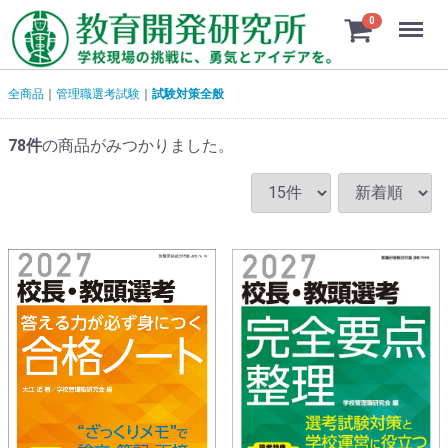
Menu
0
全商品
管理職選考試験
試験対策全般
78
件
の商品がみつかりました。