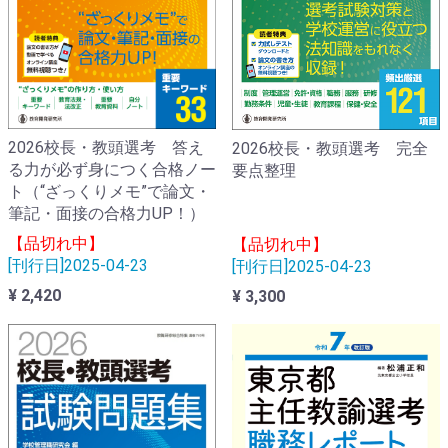
2026校長・教頭選考 答え
2026校長・教頭選考 完全
る力が必ず身につく合格ノー
要点整理
ト（“ざっくりメモ”で論文・
筆記・面接の合格力UP！）
【品切れ中】
【品切れ中】
[刊行日]2025-04-23
[刊行日]2025-04-23
¥ 2,420
¥ 3,300