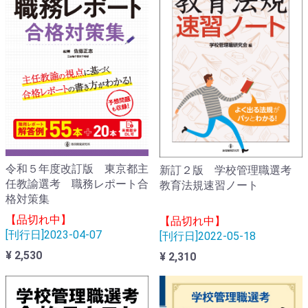
令和５年度改訂版 東京都主
新訂２版 学校管理職選考
任教諭選考 職務レポート合
教育法規速習ノート
格対策集
【品切れ中】
【品切れ中】
[刊行日]2023-04-07
[刊行日]2022-05-18
¥ 2,530
¥ 2,310