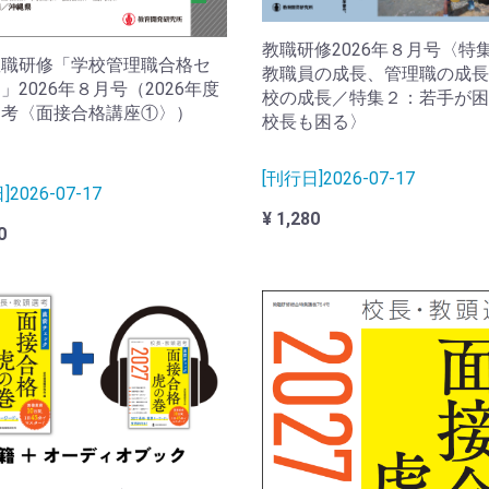
教職研修2026年８月号〈特
教職研修「学校管理職合格セ
教職員の成長、管理職の成長
」2026年８月号（2026年度
校の成長／特集２：若手が困
選考〈面接合格講座①〉）
校長も困る〉
[刊行日]2026-07-17
2026-07-17
¥ 1,280
0