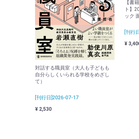
【書
ト】2
ック 
[刊行日]
¥ 3,40
対話する職員室（大人も子どもも
自分らしくいられる学校をめざし
て）
[刊行日]2026-07-17
¥ 2,530