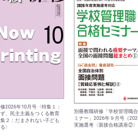
修2026年10月号〈特集１：
別冊教職研修「学校管理職合
せず、民主主義をつくる教育
ミナー」2026年９月号（20
特集２：だまされない子ども
実施選考〈面接合格講座②〉
てる〉