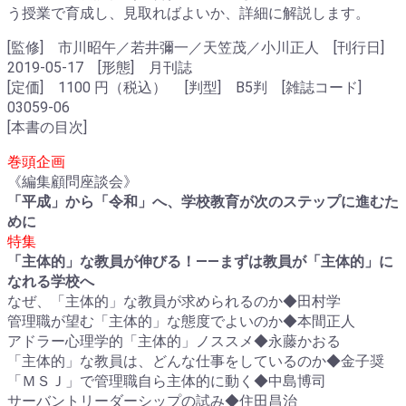
う授業で育成し、見取ればよいか、詳細に解説します。
[監修] 市川昭午／若井彌一／天笠茂／小川正人 [刊行日]
2019-05-17 [形態] 月刊誌
[定価] 1100 円（税込） [判型] B5判 [雑誌コード]
03059-06
[本書の目次]
巻頭企画
《編集顧問座談会》
「平成」から「令和」へ、学校教育が次のステップに進むた
めに
特集
「主体的」な教員が伸びる！――まずは教員が「主体的」に
なれる学校へ
なぜ、「主体的」な教員が求められるのか◆田村学
管理職が望む「主体的」な態度でよいのか◆本間正人
アドラー心理学的「主体的」ノススメ◆永藤かおる
「主体的」な教員は、どんな仕事をしているのか◆金子奨
「ＭＳＪ」で管理職自ら主体的に動く◆中島博司
サーバントリーダーシップの試み◆住田昌治