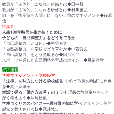
教員が「主体的」になれる組織とは◆田中賢一
教員が「主体的」になれる研修とは◆村川雅弘
部下を「指示待ち人間」にしない上司のマネジメント◆篠原
信
特集２
人生100年時代を生き抜くために
子どもの「自己調整力」をどう育てるか
「自己調整力」とは何か◆中谷素之
「自己調整力」を学校でどう育むか◆中西良文
「自己調整力」をどう見取るか◆田爪宏二
スポーツを通した自己調整力育成のポイント◆幾留沙智
好評連載
学校マネジメント・学校経営
「法律」を味方につける学校経営
まずは“教員の利益”に焦点
を◆真下麻里子
対話で探る「働き方改革」のミライ
理想の教師像をもっと
深く考えよう◆妹尾昌俊
学校づくりのスパイス――異分野の知に学べ
デザイン：美的
感覚を受肉させる技◆武井敦史