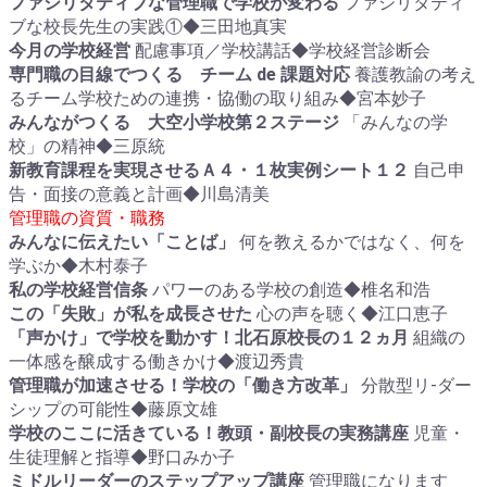
ファシリタティブな管理職で学校が変わる
ファシリタティ
ブな校長先生の実践①◆三田地真実
今月の学校経営
配慮事項／学校講話◆学校経営診断会
専門職の目線でつくる チーム de 課題対応
養護教諭の考え
るチーム学校ための連携・協働の取り組み◆宮本妙子
みんながつくる 大空小学校第２ステージ
「みんなの学
校」の精神◆三原統
新教育課程を実現させるＡ４・１枚実例シート１２
自己申
告・面接の意義と計画◆川島清美
管理職の資質・職務
みんなに伝えたい「ことば」
何を教えるかではなく、何を
学ぶか◆木村泰子
私の学校経営信条
パワーのある学校の創造◆椎名和浩
この「失敗」が私を成長させた
心の声を聴く◆江口恵子
「声かけ」で学校を動かす！北石原校長の１２ヵ月
組織の
一体感を醸成する働きかけ◆渡辺秀貴
管理職が加速させる！学校の「働き方改革」
分散型リ-ダー
シップの可能性◆藤原文雄
学校のここに活きている！教頭・副校長の実務講座
児童・
生徒理解と指導◆野口みか子
ミドルリーダーのステップアップ講座
管理職になります