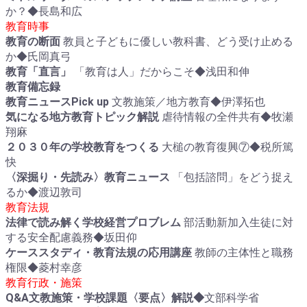
か？◆長島和広
教育時事
教育の断面
教員と子どもに優しい教科書、どう受け止める
か◆氏岡真弓
教育「直言」
「教育は人」だからこそ◆浅田和伸
教育備忘録
教育ニュースPick up
文教施策／地方教育◆伊澤拓也
気になる地方教育トピック解説
虐待情報の全件共有◆牧瀬
翔麻
２０３０年の学校教育をつくる
大槌の教育復興⑦◆税所篤
快
〈深掘り・先読み〉教育ニュース
「包括諮問」をどう捉え
るか◆渡辺敦司
教育法規
法律で読み解く学校経営プロブレム
部活動新加入生徒に対
する安全配慮義務◆坂田仰
ケーススタディ・教育法規の応用講座
教師の主体性と職務
権限◆菱村幸彦
教育行政・施策
Q&A文教施策・学校課題〈要点〉解説◆
文部科学省