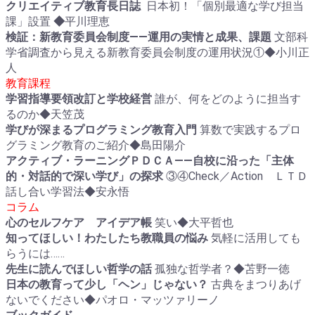
クリエイティブ教育長日誌
日本初！「個別最適な学び担当
課」設置
◆
平川理恵
検証：新教育委員会制度――運用の実情と成果、課題
文部科
学省調査から見える新教育委員会制度の運用状況①◆小川正
人
教育課程
学習指導要領改訂と学校経営
誰が、何をどのように担当す
るのか◆天笠茂
学びが深まるプログラミング教育入門
算数で実践するプロ
グラミング教育のご紹介◆島田陽介
アクティブ・ラーニングＰＤＣＡ――自校に沿った「主体
的・対話的で深い学び」の探求
③④Check／Action ＬＴＤ
話し合い学習法◆安永悟
コラム
心のセルフケア アイデア帳
笑い◆大平哲也
知ってほしい！わたしたち教職員の悩み
気軽に活用しても
らうには……
先生に読んでほしい哲学の話
孤独な哲学者？◆苫野一徳
日本の教育って少し「ヘン」じゃない？
古典をまつりあげ
ないでください◆パオロ・マッツァリーノ