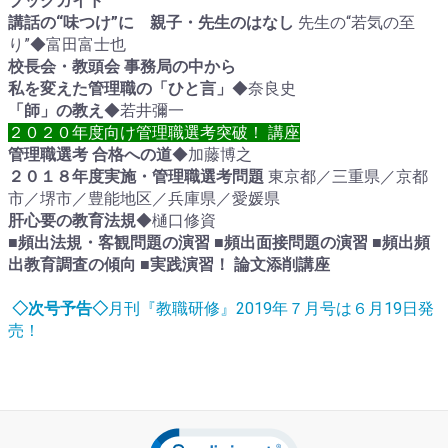
ブックガイド
講話の“味つけ”に 親子・先生のはなし
先生の“若気の至
り”◆富田富士也
校長会・教頭会 事務局の中から
私を変えた管理職の「ひと言」
◆奈良史
「師」の教え
◆若井彌一
２０２０年度向け管理職選考突破！ 講座
管理職選考 合格への道
◆加藤博之
２０１８年度実施・管理職選考問題
東京都／三重県／京都
市／堺市／豊能地区／兵庫県／愛媛県
肝心要の教育法規
◆樋口修資
■頻出法規・客観問題の演習
■頻出面接問題の演習 ■頻出
頻
出教育調査の傾向
■実践演習！ 論文添削講座
◇次号予告◇
月刊『教職研修』2019年７月号は６月19日発
売！