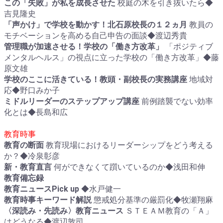
この「失敗」が私を成長させた
校庭の木を引き抜いたら◆
吉見隆史
「声かけ」で学校を動かす！北石原校長の１２ヵ月
教員の
モチベーションを高める自己申告の面談◆渡辺秀貴
管理職が加速させる！学校の「働き方改革」
「ポジティブ
メンタルヘルス」の視点に立った学校の「働き方改革」◆藤
原文雄
学校のここに活きている！教頭・副校長の実務講座
地域対
応◆野口みか子
ミドルリーダーのステップアップ講座
前例踏襲でない効率
化とは◆長島和広
教育時事
教育の断面
教育現場におけるリーダーシップをどう考える
か？◆冷泉彰彦
新・教育直言
何ができなくて躓いているのか◆浅田和伸
教育備忘録
教育ニュースPick up
◆水戸健一
教育時事キーワード解説
懲戒処分基準の厳罰化◆牧瀬翔麻
〈深読み・先読み〉教育ニュース
ＳＴＥＡＭ教育の「Ａ」
はどうなる◆渡辺敦司