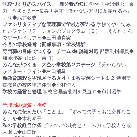
学校づくりのスパイス――異分野の知に学べ
学校組織の「余
力」を考える――長谷川英祐『働かないアリに意義がある』
より◆武井敦史
ファシリタティブな管理職で学校が変わる
学校でやってみ
たいファシリテーションのプログラム（２）――えんたくん
でワールドカフェ◆三田地真実
今月の学校経営（配慮事項・学校講話）
専門職の目線でつくる チーム de 課題対応
部活動指導員◆
加藤理菜（旧姓：吉岡）
みんながつくる 大空小学校第２ステージ
「分からない」
がスタートライン◆村口飛鳥
新教育課程を実現させるＡ４・１枚実例シート１２
特別支
援教育の校内推進体制◆小林理人
学校の経営と管理
学校管理論批判を見直す◆市川昭午
管理職の資質・職務
みんなに伝えたい「ことば」
「すべての子どもに必要なこ
と」を◆木村泰子
私の学校経営信条
ビジョンの共有とチーム力で学校力を最
大限に◆山口慶