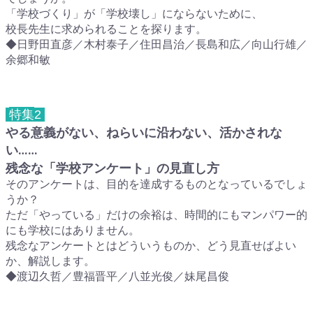
「学校づくり」が「学校壊し」にならないために、
校長先生に求められることを探ります。
◆日野田直彦／木村泰子／住田昌治／長島和広／向山行雄／
余郷和敏
特集
2
やる意義がない、ねらいに沿わない、活かされな
い……
残念な「学校アンケート」の見直し方
そのアンケートは、目的を達成するものとなっているでしょ
うか？
ただ「やっている」だけの余裕は、時間的にもマンパワー的
にも学校にはありません。
残念なアンケートとはどういうものか、どう見直せばよい
か、解説します。
◆渡辺久哲／豊福晋平／八並光俊／妹尾昌俊