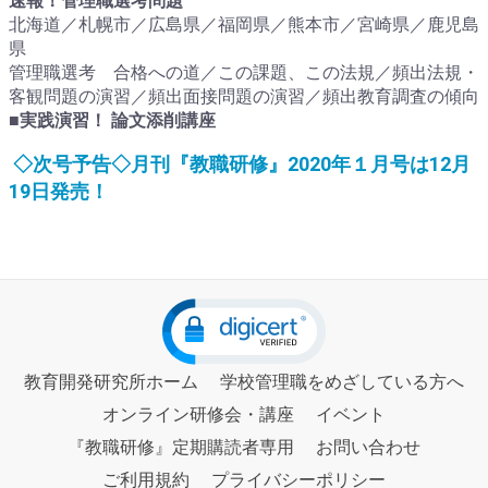
速報！管理職選考問題
北海道／札幌市／広島県／福岡県／熊本市／宮崎県／鹿児島
県
管理職選考 合格への道／この課題、この法規／頻出法規・
客観問題の演習／頻出面接問題の演習／頻出教育調査の傾向
■
実践演習！
論文添削講座
◇
次号予告
◇
月刊『教職研修』
2020
年１
月号は
12
月
19
日発売！
教育開発研究所ホーム
学校管理職をめざしている方へ
オンライン研修会・講座
イベント
『教職研修』定期購読者専用
お問い合わせ
ご利用規約
プライバシーポリシー