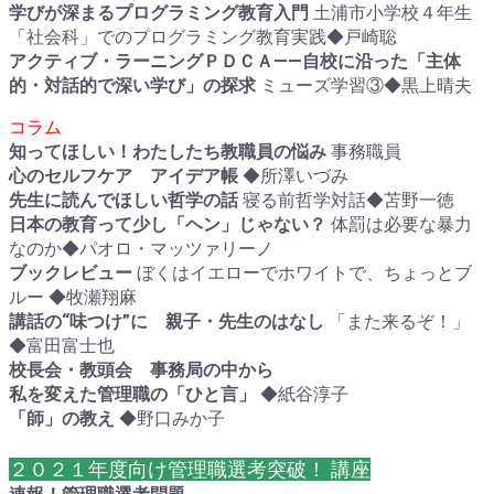
学びが深まるプログラミング教育入門
土浦市小学校４年生
「社会科」でのプログラミング教育実践◆戸崎聡
アクティブ・ラーニングＰＤＣＡ――自校に沿った「主体
的・対話的で深い学び」の探求
ミューズ学習③◆黒上晴夫
コラム
知ってほしい！わたしたち教職員の悩み
事務職員
心のセルフケア アイデア帳
◆所澤いづみ
先生に読んでほしい哲学の話
寝る前哲学対話◆苫野一徳
日本の教育って少し「ヘン」じゃない？
体罰は必要な暴力
なのか◆パオロ・マッツァリーノ
ブックレビュー
ぼくはイエローでホワイトで、ちょっとブ
ルー ◆牧瀬翔麻
講話の“味つけ”に 親子・先生のはなし
「また来るぞ！」
◆富田富士也
校長会・教頭会 事務局の中から
私を変えた管理職の「ひと言」
◆紙谷淳子
「師」の教え
◆野口みか子
２０２１年度向け管理職選考突破！ 講座