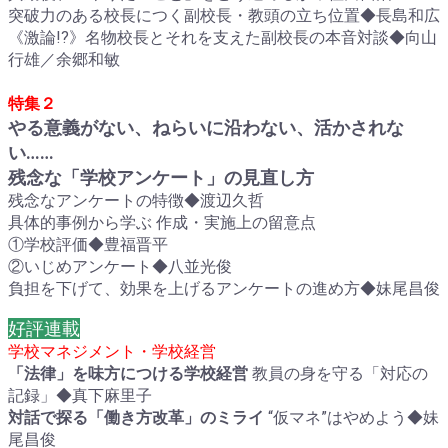
突破力のある校長につく副校長・教頭の立ち位置◆長島和広
《激論!?》名物校長とそれを支えた副校長の本音対談◆向山
行雄／余郷和敏
特集２
やる意義がない、ねらいに沿わない、活かされな
い……
残念な「学校アンケート」の見直し方
残念なアンケートの特徴◆渡辺久哲
具体的事例から学ぶ 作成・実施上の留意点
①学校評価◆豊福晋平
②いじめアンケート◆八並光俊
負担を下げて、効果を上げるアンケートの進め方◆妹尾昌俊
好評連載
学校マネジメント・学校経営
「法律」を味方につける学校経営
教員の身を守る「対応の
記録」◆真下麻里子
対話で探る「働き方改革」のミライ
“仮マネ”はやめよう◆妹
尾昌俊