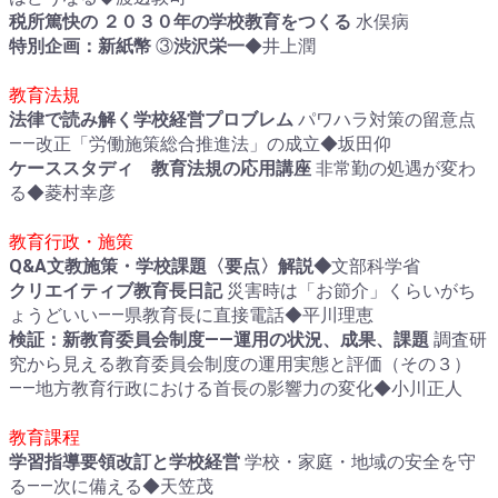
税所篤快の ２０３０年の学校教育をつくる
水俣病
特別企画：新紙幣
③
渋沢栄一
◆井上潤
教育法規
法律で読み解く学校経営プロブレム
パワハラ対策の留意点
――改正「労働施策総合推進法」の成立◆坂田仰
ケーススタディ 教育法規の応用講座
非常勤の処遇が変わ
る◆菱村幸彦
教育行政・施策
Q&A
文教施策・学校課題〈要点〉解説◆
文部科学省
クリエイティブ教育長日記
災害時は「お節介」くらいがち
ょうどいい――県教育長に直接電話◆平川理恵
検証：新教育委員会制度――運用の状況、成果、課題
調査研
究から見える教育委員会制度の運用実態と評価（その３）
――地方教育行政における首長の影響力の変化◆小川正人
教育課程
学習指導要領改訂と学校経営
学校・家庭・地域の安全を守
る――次に備える◆天笠茂