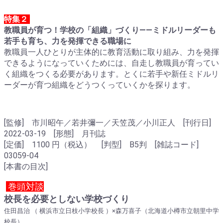
特集２
教職員が育つ！学校の「組織」づくり
――ミドルリーダーも
若手も育ち、力を発揮できる職場に
教職員一人ひとりが主体的に教育活動に取り組み、力を発揮
できるようになっていくためには、自走し教職員が育ってい
く組織をつくる必要があります。とくに若手や新任ミドルリ
ーダーが育つ組織をどうつくっていくかを探ります。
[監修] 市川昭午／若井彌一／天笠茂／小川正人 [刊行日]
2022-03-19 [形態] 月刊誌
[定価] 1100 円（税込） [判型] B5判 [雑誌コード]
03059-04
[本書の目次]
巻頭対談
校長を必要としない学校づくり
住田昌治 （ 横浜市立日枝小学校長 ）×森万喜子（北海道小樽市立朝里中学
校長）