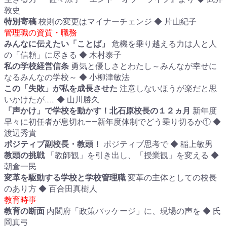
敦史
特別寄稿
校則の変更はマイナーチェンジ ◆ 片山紀子
管理職の資質・職務
みんなに伝えたい「ことば」
危機を乗り越える力は人と人
の「信頼」に尽きる ◆ 木村泰子
私の学校経営信条
勇気と優しさとわたし～みんなが幸せに
なるみんなの学校～ ◆ 小柳津敏法
この「失敗」が私を成長させた
注意しないほうが楽だと思
いかけたが…… ◆ 山川勝久
「声かけ」で学校を動かす！北石原校長の１２ヵ月
新年度
早々に初任者が息切れ――新年度体制でどう乗り切るか① ◆
渡辺秀貴
ポジティブ副校長・教頭！
ポジティブ思考で ◆ 稲上敏男
教頭の挑戦
「教師観」を引き出し、「授業観」を変える ◆
朝倉一民
変革を駆動する学校と学校管理職
変革の主体としての校長
のあり方 ◆ 百合田真樹人
教育時事
教育の断面
内閣府「政策パッケージ」に、現場の声を ◆ 氏
岡真弓