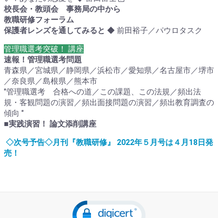
校長会・教頭会 事務局の中から
教職研修フォーラム
保護者レンズを通してみると
◆ 前田裕子／パウロタスク
管理職選考突破！ 講座
速報！管理職選考問題
青森県／宮城県／静岡県／浜松市／愛知県／名古屋市／堺市
／奈良県／島根県／熊本市
"管理職選考 合格への道／この課題、この法規／頻出法
規・客観問題の演習／頻出面接問題の演習／頻出教育調査の
傾向 "
■実践演習！ 論文添削講座
◇
次号予告
◇
月刊『教職研修』
2022
年５
月号
は４
月
18
日発
売！