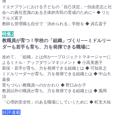
博
イエナプランにおける子どもの「自己決定」―自由意志と社
会への責任意識のある主体的市民の育成のために― ◆ リヒ
テルズ直子
教師も管理職も自分で「決められる」学校を ◆ 貞広斎子
特集2
教職員が育つ！学校の「組織」づくり――ミドルリー
ダーも若手も育ち、力を発揮できる職場に
改めて、「組織」とは何か――プロジェクトマネージャーに
よるミドル・アップダウンマネジメント ◆ 小高美惠子
新採・若手が育ち、力を発揮できる組織とは ◆ 可知良之
ミドルリーダーが育ち、力を発揮できる組織とは ◆ 中山大
嘉俊
育ちづらい教職員へのかかわり ◆ 野口みか子
教員以外の職員が育ち、力を発揮できる組織とは ◆ 風岡
治
「心理的安全性」のある職場にしていくために ◆ 町支大祐
好評連載