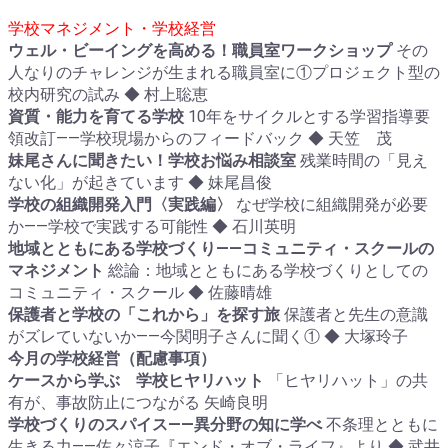
学校マネジメント・学校経営
ウェル・ビーイングを高める！職員室ワークショップ
その
人なりのチャレンジが生まれる職員室に①プロジェクト型の
校内研究の試み ◆ 村上聡恵
資質・能力を育てる学校
10年をサイクルとする学習指導要
領改訂――学校現場からのフィードバック ◆ 天笠 茂
妹尾さんに聞きたい！学校お悩み相談室
残業時間の「見え
ない化」が起きています ◆ 妹尾昌俊
学校の組織開発入門〈実践編〉
なぜ学校に組織開発が必要
か――学校で実践する可能性 ◆ 石川英明
地域とともにある学校づくり――コミュニティ・スクールの
マネジメント
総論：地域とともにある学校づくりとしての
コミュニティ・スクール ◆ 佐藤晴雄
保護者と学校の「これから」を探す旅
保護者と先生の意識
がズレていないか――今関明子さんに聞く① ◆ 大塚玲子
今月の学校経営（配慮事項）
ケースから学ぶ 学校ヒヤリハット
「ヒヤリハット」の共
有が、事故防止につながる 矢崎良明
学校づくりのスパイス――異分野の知に学べ
不条理とともに
生きる力――佐々涼子『エンド・オブ・ライフ』より ◆ 武井