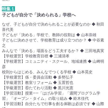
特集１
子どもが自分で「決められる」学校へ
なぜ、子どもが自分で決められることが必要なのか ◆ 秋田
喜代美
子どもが「決める」学校で、教師の役割は ◆ 山本崇雄
子どもに決めさせて、学校教育は成り立つのか？ ◆ 中谷素
之
みんなで「決める」場面をどう工夫するか？ ◆ 三田地真実
【学校運営】学校教育目標 ◆ 三浦清孝
【学校運営】コミュニティ・スクール、地域連携 ◆ 山﨑明
彦
校則からはじめる、みんなでつくる学校 ◆ 山本晃史
【学校運営】係・委員会活動 ◆ 多勢弘子
【学級運営】教室リフォーム ◆ 玉置哲也
【学級運営】⑥たてわり活動 ◆ 黒川光憲
【学習活動】授業――「はげみ学習」「週間プログラム学
習」「オープン・タイム」の取り組み ◆ 鈴木佳代
【学習活動】自分たちで行事を創る体験は必須です ◆ 山際