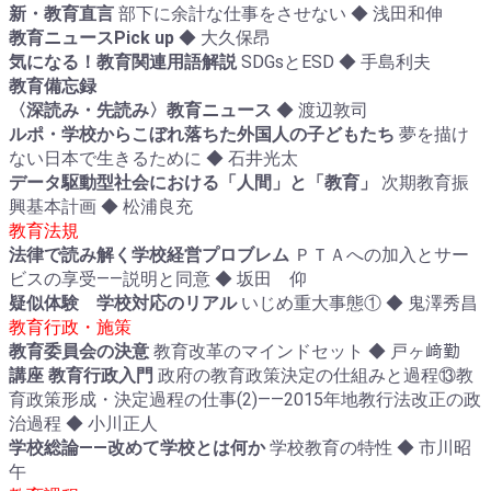
新・教育直言
部下に余計な仕事をさせない ◆ 浅田和伸
教育ニュースPick up
◆ 大久保昂
気になる！教育関連用語解説
SDGsとESD ◆ 手島利夫
教育備忘録
〈深読み・先読み〉教育ニュース
◆ 渡辺敦司
ルポ・学校からこぼれ落ちた外国人の子どもたち
夢を描け
ない日本で生きるために ◆ 石井光太
データ駆動型社会における「人間」と「教育」
次期教育振
興基本計画 ◆ 松浦良充
教育法規
法律で読み解く学校経営プロブレム
ＰＴＡへの加入とサー
ビスの享受――説明と同意 ◆ 坂田 仰
疑似体験 学校対応のリアル
いじめ重大事態① ◆ 鬼澤秀昌
教育行政・施策
教育委員会の決意
教育改革のマインドセット ◆ 戸ヶ﨑勤
講座 教育行政入門
政府の教育政策決定の仕組みと過程⑬教
育政策形成・決定過程の仕事(2)――2015年地教行法改正の政
治過程 ◆ 小川正人
学校総論――改めて学校とは何か
学校教育の特性 ◆ 市川昭
午