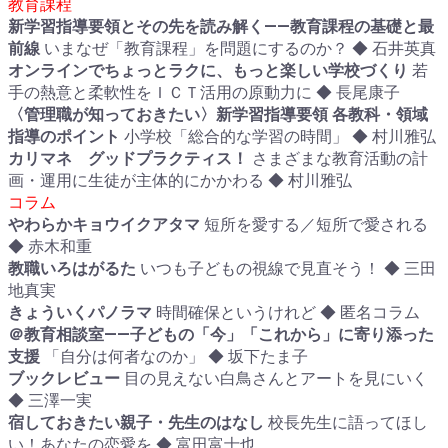
教育課程
新学習指導要領とその先を読み解く――教育課程の基礎と最
前線
いまなぜ「教育課程」を問題にするのか？ ◆ 石井英真
オンラインでちょっとラクに、もっと楽しい学校づくり
若
手の熱意と柔軟性をＩＣＴ活用の原動力に ◆ 長尾康子
〈管理職が知っておきたい〉新学習指導要領 各教科・領域
指導のポイント
小学校「総合的な学習の時間」 ◆ 村川雅弘
カリマネ グッドプラクティス！
さまざまな教育活動の計
画・運用に生徒が主体的にかかわる ◆ 村川雅弘
コラム
やわらかキョウイクアタマ
短所を愛する／短所で愛される
◆ 赤木和重
教職いろはがるた
いつも子どもの視線で見直そう！ ◆ 三田
地真実
きょういくパノラマ
時間確保というけれど ◆ 匿名コラム
＠教育相談室――子どもの「今」「これから」に寄り添った
支援
「自分は何者なのか」 ◆ 坂下たま子
ブックレビュー
目の見えない白鳥さんとアートを見にいく
◆ 三澤一実
宿しておきたい親子・先生のはなし
校長先生に語ってほし
い！あなたの恋愛を ◆ 富田富士也