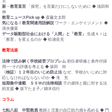
夫
新・教育直言
「探究」を言葉だけにしないために ◆ 浅田和
伸
教育ニュースPick up
◆ 斎藤文太郎
気になる！教育関連用語解説
ワーク・エンゲイジメント ◆
清水優菜
データ駆動型社会における「人間」と「教育」
生成ＡＩは
「教育」を変えるのか ◆ 松浦良充
教育法規
法律で読み解く学校経営プロブレム
初任者研修と条件付採
用――その評価を考える ◆ 坂田 仰
〈検証〉１２年目のいじめ防止法
なぜ、学校がいじめに対
応しなければならないのか ◆ 滝 充
短期集中連載 ＳＳＷの法律相談
子の虐待と親に対する法
的支援 ◆ 坂下たま子／鏑木信行
コラム
七転八起 中堅教員
教師と児童の自己効力感を高める ◆ 門