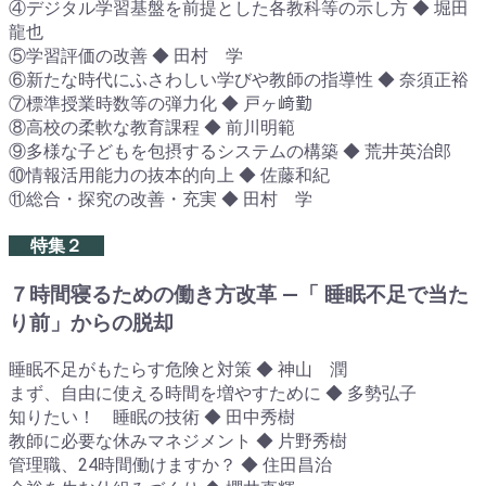
④デジタル学習基盤を前提とした各教科等の示し方 ◆ 堀田
龍也
⑤学習評価の改善 ◆ 田村 学
⑥新たな時代にふさわしい学びや教師の指導性 ◆ 奈須正裕
⑦標準授業時数等の弾力化 ◆ 戸ヶ﨑勤
⑧高校の柔軟な教育課程 ◆ 前川明範
⑨多様な子どもを包摂するシステムの構築 ◆ 荒井英治郎
⑩情報活用能力の抜本的向上 ◆ 佐藤和紀
⑪総合・探究の改善・充実 ◆ 田村 学
特集２
７時間寝るための働き方改革 ―「 睡眠不足で当た
り前」からの脱却
睡眠不足がもたらす危険と対策 ◆ 神山 潤
まず、自由に使える時間を増やすために ◆ 多勢弘子
知りたい！ 睡眠の技術 ◆ 田中秀樹
教師に必要な休みマネジメント ◆ 片野秀樹
管理職、24時間働けますか？ ◆ 住田昌治