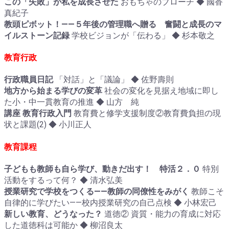
この「失敗」が私を成長させた
おもちゃのブローチ ◆ 國香
真紀子
教頭ピボット！――５年後の管理職へ贈る 奮闘と成長のマ
イルストーン記録
学校ビジョンが「伝わる」 ◆ 杉本敬之
教育行政
行政職員日記
「対話」と「議論」 ◆ 佐野壽則
地方から始まる学びの変革
社会の変化を見据え地域に即し
た小・中一貫教育の推進 ◆ 山方 純
講座 教育行政入門
教育費と修学支援制度②教育費負担の現
状と課題(2) ◆ 小川正人
教育課程
子どもも教師も自ら学び、動きだ出す！ 特活２．０
特別
活動をするって何？ ◆ 清水弘美
授業研究で学校をつくる――教師の同僚性をみがく
教師こそ
自律的に学びたい――校内授業研究の自己点検 ◆ 小林宏己
新しい教育、どうなった？
道徳② 資質・能力の育成に対応
した道徳科は可能か ◆ 柳沼良太