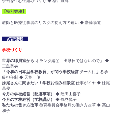
余裕を生む仕組みづくり ◆ 櫻井直輝
【特別寄稿】
教師と医療従事者のリスクの捉え方の違い ◆ 齋藤陽道
好評連載
学校づくり
世界の職員室から
オランダ編㊦「出勤日ではないので」 ◆
三島菜央
「令和の日本型学校教育」が問う学校経営
チームによる学
級担任制 ◆ 天笠 茂
妹尾さんに聞きたい！学校お悩み相談室
仕事がイヤ ◆ 妹尾
昌俊
今月の学校経営（配慮事項）
◆ 陸田由喜子
今月の学校経営（学校講話）
◆ 鶴見悦子
私たちの働き方改革
教育委員会事務局の働き方改革 ◆ 髙山
和子