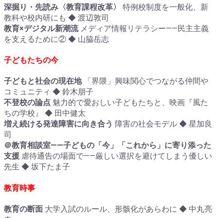
深掘り・先読み〈教育課程改革〉
特例校制度を一般化、新
教科や校内研にも ◆ 渡辺敦司
教育×デジタル新潮流
メディア情報リテラシー――民主主義
を支えるために② ◆ 山脇岳志
子どもたちの今
子どもと社会の現在地
「界隈」興味関心でつながる仲間や
コミュニティ ◆ 鈴木朋子
不登校の論点
魅力的で愛おしい子どもたちと、映画『風た
ちの学校』 ◆ 田中健太
増え続ける発達障害に向き合う
障害の社会モデル ◆ 星加良
司
＠教育相談室――子どもの「今」「これから」に寄り添った
支援
虐待通告の場面で――厳しい選択を避けてしまう優しい
先生 ◆ 坂下たま子
教育時事
教育の断面
大学入試のルール、形骸化があらわに ◆ 中丸亮