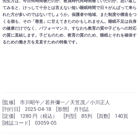
先生方は、今日何時間寝たのか、教員時代何時間寝ていたのか、思い返し
てみると、けっして十分とは言えない短い睡眠時間で日々がんばって来ら
れた方が多いのではないでしょうか。保護者や地域、また制度や構造をつ
くる側も、その「善意」に甘えてきたのかもしれません。睡眠不足は自身
の健康だけでなく、パフォーマンス、すなわち教育の質や子どもへの対応
の質に直結します。子どものため、教育の質のため、睡眠とそれを確保す
るための働き方を見直すための特集です。
[監修] 市川昭午／若井彌一／天笠茂／小川正人
[刊行日] 2025-04-18 [形態] 月刊誌
[定価] 1280 円（税込） [判型] B5判 [頁数] 140頁
[雑誌コード] 03059-05