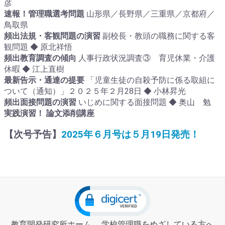
彦
速報！管理職選考問題
山形県／長野県／三重県／京都府／
鳥取県
頻出法規・客観問題の演習
副校長・教頭の職務に関する客
観問題 ◆ 原北祥悟
頻出教育調査の傾向
人事行政状況調査③ 育児休業・介護
休暇 ◆ 江上直樹
最新告示・通達の提要
「児童生徒の自殺予防に係る取組に
ついて（通知）」２０２５年２月28日 ◆ 小林昇光
頻出面接問題の演習
いじめに関する面接問題 ◆ 奥山 勉
実践演習！ 論文添削講座
【次号予告】
2025年６月号は５月19日発売！
教育開発研究所ホーム
学校管理職をめざしている方へ