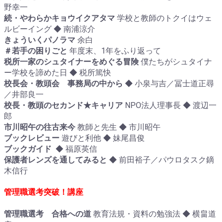
野幸一
続・やわらかキョウイクアタマ
学校と教師のトクイはウェ
ルビーイング ◆ 南浦涼介
きょういくパノラマ
余白
＃若手の困りごと
年度末、1年をふり返って
税所一家のシュタイナーをめぐる冒険
僕たちがシュタイナ
ー学校を諦めた日 ◆ 税所篤快
校長会・教頭会 事務局の中から
◆ 小泉与吉／冨士道正尋
／井部良一
校長・教頭のセカンド★キャリア
NPO法人理事長 ◆ 渡辺一
郎
市川昭午の往古来今
教師と先生 ◆ 市川昭午
ブックレビュー
遊びと利他 ◆ 妹尾昌俊
ブックガイド
◆ 福原英信
保護者レンズを通してみると
◆ 前田裕子／パウロタスク鏑
木信行
管理職選考突破！講座
管理職選考 合格への道
教育法規・資料の勉強法 ◆ 横畠道