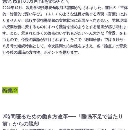
景と改訂の方向性を読みとく
2024年12月、次期学習指導要領改訂の諮問がなされました。前回の「主体
的・対話的で深い学び」（ＡＬ）のような注目が集まる表現（言葉）はあ
りませんが、現行学習指導要領の実施状況に正面から向き合い、学校現場
の授業改善に資するものにすべく議論を進めようとする意図が感じ取れま
す。また、示された多くの論点のいずれもがたいへん大きな「背景」をも
つもので、今後の議論が注目されます。そこで『教職研修』では５月号・
６月号の連続特集として、今次諮問の方向性をふまえ、各「論点」の背景
と今後の議論の方向性、ポイントを探ります。
特集２
7時間寝るための働き方改革――「睡眠不足で当たり
前」からの脱却