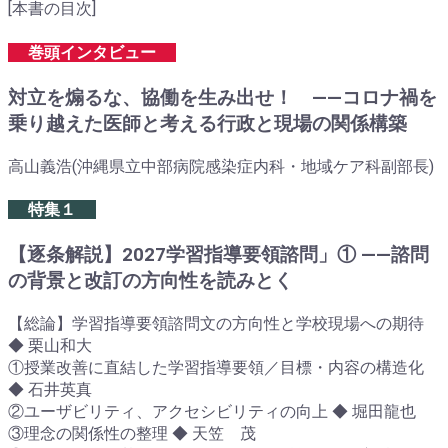
[本書の目次]
巻頭インタビュー
対立を煽るな、協働を生み出せ！ ――コロナ禍を
乗り越えた医師と考える行政と現場の関係構築
高山義浩(沖縄県立中部病院感染症内科・地域ケア科副部長)
特集１
【逐条解説】2027学習指導要領諮問」① ――諮問
の背景と改訂の方向性を読みとく
【総論】学習指導要領諮問文の方向性と学校現場への期待
◆ 栗山和大
①授業改善に直結した学習指導要領／目標・内容の構造化
◆ 石井英真
②ユーザビリティ、アクセシビリティの向上 ◆ 堀田龍也
③理念の関係性の整理 ◆ 天笠 茂