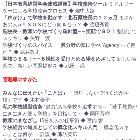
【日本教育経営学会連載講座】学校改善ツール
ミドルリー
ダーによる学校改善プロセス ◆ 畑中大路
「声かけ」で学校を動かす！北石原校長の１２ヵ月
まさか
あの人が!! ＳＯＳにどう向き合う？ ◆ 渡辺秀貴
副校長・教頭の学校づくり羅針盤――笑顔でＧＯ！
整理して
スッキリ ◆ 矢野 渡
学校づくりのスパイス――異分野の知に学べ
‘Agency’って何
だ？ ◆ 武井敦史
学校ＤＥ＆Ｉ――多様性を受けとめる場をめざして
新しい言
葉で、新しい問題提起を ◆ 武田 緑
管理職のすがた
みんなに伝えたい「ことば」
「無理しないで行くのが学
校」です ◆ 木村泰子
私の学校経営信条
”魅力“ある学校を追求する～「若手教員が
生き生きと働く学校」を目指して～ ◆ 岡田芳樹
教頭のまなざし
15分刻みの仕事術 ◆ 宮内 智
学校経営の道具としての概念化スキル入門
「概念化スキ
ル」とは何か――詳説 ◆ 諏訪英広