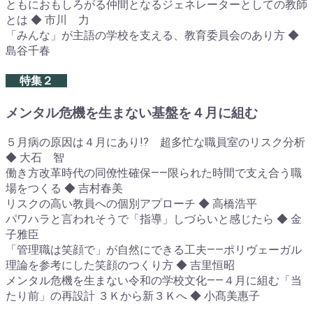
ともにおもしろがる仲間となるジェネレーターとしての教師
とは ◆ 市川 力
「みんな」が主語の学校を支える、教育委員会のあり方 ◆
島谷千春
特集２
メンタル危機を生まない基盤を４月に組む
５月病の原因は４月にあり!? 超多忙な職員室のリスク分析
◆ 大石 智
働き方改革時代の同僚性確保――限られた時間で支え合う職
場をつくる ◆ 吉村春美
リスクの高い教員への個別アプローチ ◆ 高橋浩平
パワハラと言われそうで「指導」しづらいと感じたら ◆ 金
子雅臣
「管理職は笑顔で」が自然にできる工夫――ポリヴェーガル
理論を参考にした笑顔のつくり方 ◆ 吉里恒昭
メンタル危機を生まない令和の学校文化――４月に組む「当
たり前」の再設計 ３Ｋから新３Ｋへ ◆ 小髙美惠子