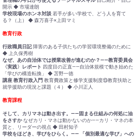
管理職の今日から使えるソーシャルスキル
自己紹介・自己
開示 ◆ 市場達朗
学校現場のホンネ対談
若手が多い学校で、どう人を育て
る？（上） ◆ 森万喜子×上田マミ
教育行政
行政職員日記
障害のある子供たちの学習環境整備のために
◆ 上久保秀樹
なぜ、あの自治体では授業改善が進むのか？――教育委員会
〈実践〉レポート
四度目の正直――自治体規模で動き始めた
「学びの構造転換」 ◆ 苫野一徳
講座 教育行政入門
教育費政策と修学支援制度⑬教育扶助と
就学援助の現況と課題（４） ◆ 小川正人
教育課程
そして、カリマネは動き出す。――固まる仕組みの何処に油
をさすか
なぜカリ・マネは動かないのか――カリ・マネの本
質と、リーダーの視点 ◆ 田村知子
学校をほどき、学びをひらく。―― 「個別最適な学び」への