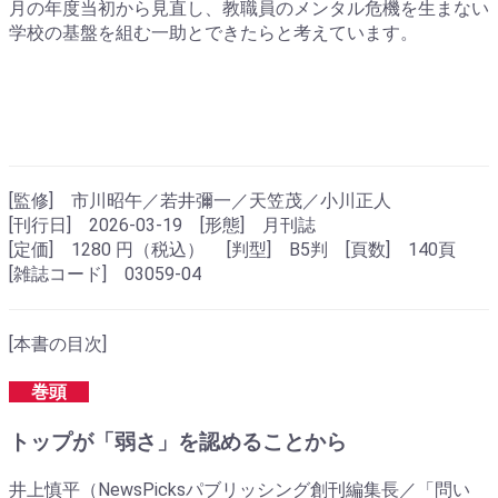
月の年度当初から見直し、教職員のメンタル危機を生まない
学校の基盤を組む一助とできたらと考えています。
[監修] 市川昭午／若井彌一／天笠茂／小川正人
[刊行日] 2026-03-19 [形態] 月刊誌
[定価] 1280 円（税込） [判型] B5判 [頁数] 140頁
[雑誌コード] 03059-04
[本書の目次]
巻頭
トップが「弱さ」を認めることから
井上慎平（NewsPicksパブリッシング創刊編集長／「問い