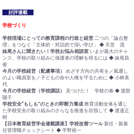
好評連載
学校づくり
学校現場にとっての教育課程の行政と経営
二つの「論点整
理」をつなぐ「主体的・対話的で深い学び」 ◆ 天笠 茂
妹尾さんに聞きたい！学校お悩み相談室
いまが最大のチャ
ンス、学校の取り組みに保護者の理解を得るには ◆ 妹尾昌
俊
今月の学校経営（配慮事項）
めざす方向の共有を／風通し
のよい職員室を／子どもの命や人権を守るために ◆ 小林美
代
今月の学校経営（学校講話）
見つけた！ 学校の春 ◆ 渡部
陽子
学校安全“もしも”のときの即断力養成
教育活動全体を通じ
た学校安全の取り組みのさらなる推進を目指して ◆ 渡邉正
樹
【日本教育経営学会連載講座】学校改善ツール
新任・新着
任管理職チェックシート ◆ 平野裕一