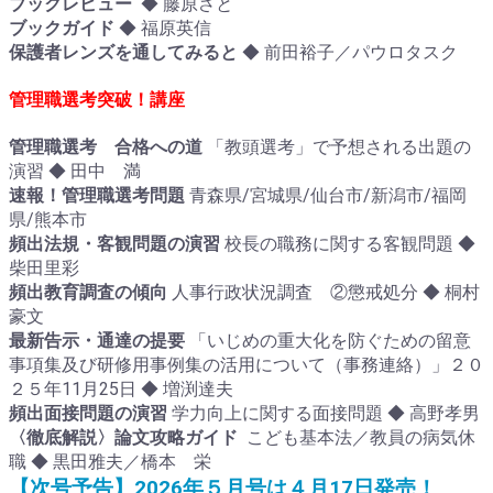
ブックレビュー
◆ 藤原さと
ブックガイド
◆ 福原英信
保護者レンズを通してみると
◆ 前田裕子／パウロタスク
管理職選考突破！講座
管理職選考 合格への道
「教頭選考」で予想される出題の
演習 ◆ 田中 満
速報！管理職選考問題
青森県/宮城県/仙台市/新潟市/福岡
県/熊本市
頻出法規・客観問題の演習
校長の職務に関する客観問題 ◆
柴田里彩
頻出教育調査の傾向
人事行政状況調査 ②懲戒処分 ◆ 桐村
豪文
最新告示・通達の提要
「いじめの重大化を防ぐための留意
事項集及び研修用事例集の活用について（事務連絡）」２０
２５年11月25日 ◆ 増渕達夫
頻出面接問題の演習
学力向上に関する面接問題 ◆ 高野孝男
〈徹底解説〉論文攻略ガイド
こども基本法／教員の病気休
職 ◆ 黒田雅夫／橋本 栄
【次号予告】2026年５月号は４月17日発売！