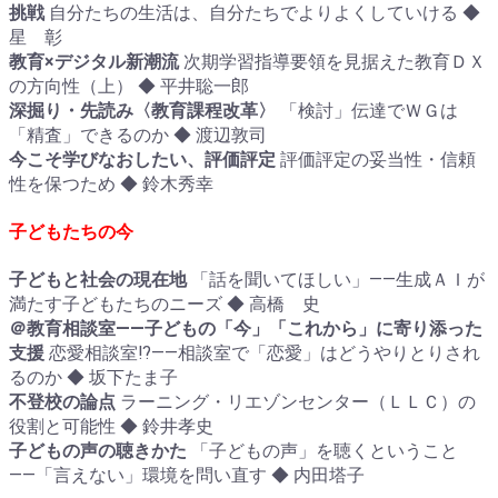
挑戦
自分たちの生活は、自分たちでよりよくしていける ◆
星 彰
教育×デジタル新潮流
次期学習指導要領を見据えた教育ＤＸ
の方向性（上） ◆ 平井聡一郎
深掘り・先読み〈教育課程改革〉
「検討」伝達でＷＧは
「精査」できるのか ◆ 渡辺敦司
今こそ学びなおしたい、評価評定
評価評定の妥当性・信頼
性を保つため ◆ 鈴木秀幸
子どもたちの今
子どもと社会の現在地
「話を聞いてほしい」――生成ＡＩが
満たす子どもたちのニーズ ◆ 高橋 史
＠教育相談室――子どもの「今」「これから」に寄り添った
支援
恋愛相談室⁉――相談室で「恋愛」はどうやりとりされ
るのか ◆ 坂下たま子
不登校の論点
ラーニング・リエゾンセンター（ＬＬＣ）の
役割と可能性 ◆ 鈴井孝史
子どもの声の聴きかた
「子どもの声」を聴くということ
――「言えない」環境を問い直す ◆ 内田塔子