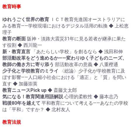
教育時事
ゆれうごく世界の教育
ＩＣＴ教育先進国オーストラリアに
みる教育――学校現場におけるデジタル活用の転換 ◆ 上松恵
理子
教育の断面
阪神・淡路大震災31年に見る若者が継承に果た
す役割 ◆ 西川龍一
新・教育直言
「あたらしい学校」を創るなら ◆ 浅田和伸
部活動改革をどう進めるか――変わりゆく子どものニーズ、
教師の働き方に寄り添う
部活動改革の意義 ◆ 八重樫通
少子化と学校教育のミライ
〈総論〉少子化が学校教育に及
ぼす影響――人口縮小社会における「適正」と「質」を問い
直す ◆ 加藤崇英
教育ニュースPick up
◆ 斎藤文太郎
気になる！教育関連用語解説
心理的柔軟性 ◆ 藤本志乃
戦後80年を越えて
平和教育について考える――あなたの学校
は「平和」ですか？ ◆ 北村友人
教育法規