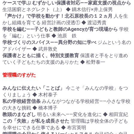
ケースで学ぶ むずかしい保護者対応――家庭支援の視点から
生活困窮とネグレクト（上） ◆ 鏑木信行×井上保男
「声かけ」で学校を動かす！北石原校長の１２ヵ月
人を生
かし組織を育てる 経営計画の浸透① ◆ 渡辺秀貴
学校を編む――子どもと教師のAgencyが育つ現場から
学校
を「編む」という仕事 ◆ 池原 鉄
学校づくりのスパイス――異分野の知に学べ
ジムという名の
アドバイザー ◆ 武井敦史
保護者とともに描く、特別支援教育
保護者と手をとり進め
ていく子どもたちの支援のありかた ◆ 松野泰一
管理職のすがた
みんなに伝えたい「ことば」
今こそ「みんなの学校」をつ
くりましょう ◆ 木村泰子
私の学校経営信条
みんながつながる学校経営――小さな学校
の大きな挑戦 ◆ 橋本博子
教頭のまなざし
明るい未来へ――変化を進化に ◆ 相田宜紀
この「失敗」が私を成長させた
管理職は学校全体の子ども
を幸せにできる仕事である ◆ 布宮英明