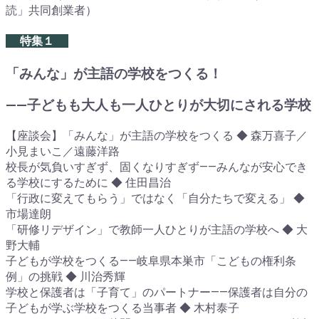
読」共同創業者）
特集１
「みんな」が主語の学校をつくる！
――子どもも大人も一人ひとりが大切にされる学校
【座談会】「みんな」が主語の学校をつくる ◆ 森万喜子／
小見まいこ／遠藤洋路
校長が気負いすぎず、固くなりすぎず――みんなが安心でき
る学校にするために ◆ 住田昌治
「行政に変えてもらう」ではなく「自分たちで変える」 ◆
市場達朗
「研修リデザイン」で教師一人ひとりが主語の学校へ ◆ 大
野大輔
子どもが学校をつくる――岐阜県本巣市「こどもの権利条
例」の挑戦 ◆ 川治秀輝
学校と保護者は「子育て」のパートナー――保護者は自分の
子どもが学ぶ学校をつくる当事者 ◆ 木村泰子