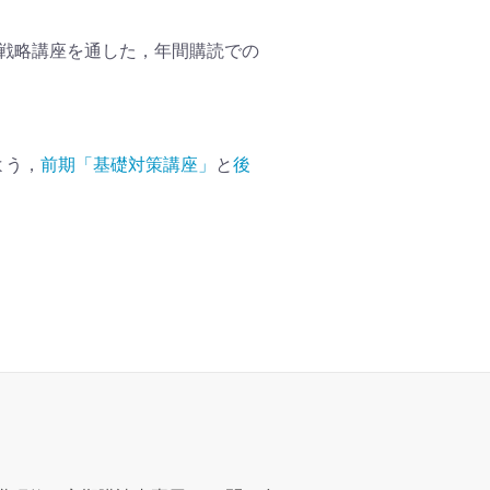
格戦略講座を通した，年間購読での
よう，
前期「基礎対策講座」
と
後