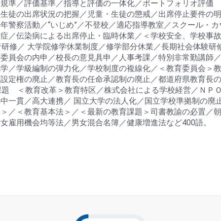
規準／評価基準／指導と評価の一体化／ポートフォリオ評価 
・生徒の出席状況の把握／児童・生徒の懲戒／出席停止要件の
年警察活動／“いじめ”／不登校／適応指導教室／スクール・
症／伝染病による出席停止・臨時休業／＜学校安全、学校事故
者研修／ 大学院修学休業制度／修学部分休業／長期社会体験研
委員会の内申／校長の意見具申／人事考課／特別非常勤講師／
就学／学級編制の弾力化／学校制度の複線化／＜教育委員会＞
準設定権の廃止／教育長の任命承認制の廃止／都道府県教育長
課題 ＜教育改革＞教育特区／株式会社による学校経営／ＮＰ
中一貫／高大連携／ 国立大学の法人化／国立学校準拠制の廃
革＞／＜教育基本法＞／＜最新の教育課題＞司書教諭の必置／
女雇用機会均等法／男女混合名簿／健康増進法など400語。