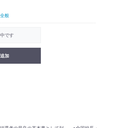
全般
中です
追加