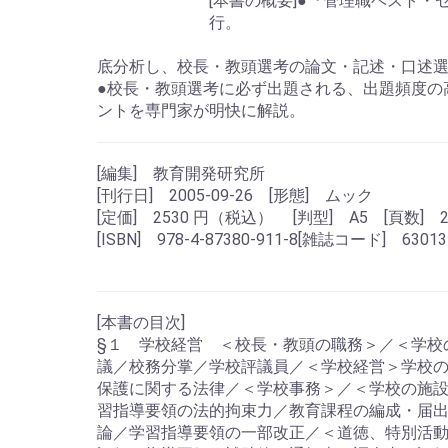
[本書の概要]●『管理職ベスト・
行。
底分析し、校長・教頭選考の論文・記述・口述選
●校長・教頭選考に必ず出題される、出題頻度の
ントを専門家が明快に解説。
[編集] 教育開発研究所
[刊行日] 2005-09-26 [形態] ムック
[定価] 2530 円（税込） [判型] A5 [頁数] 2
[ISBN] 978-4-87380-911-8[雑誌コード] 63013
[本書の目次]
§１ 学校経営 ＜校長・教頭の職務＞／＜学校
議／校務分掌／学校評議員／＜学校経営＞学校
保護に関する法律／＜学校事務＞／＜学校の施設
習指導要領の法的拘束力／教育課程の編成・届
論／学習指導要領の一部改正／＜道徳、特別活