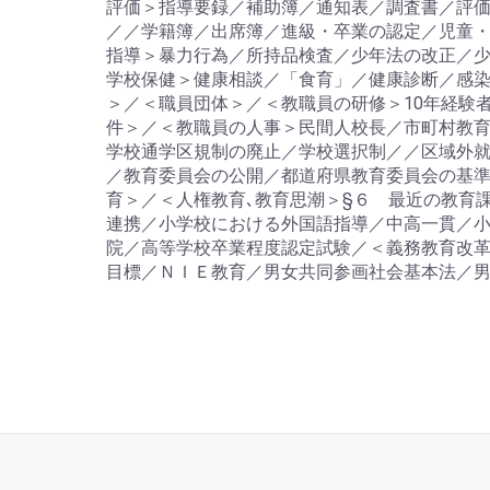
評価＞指導要録／補助簿／通知表／調査書／評価
／／学籍簿／出席簿／進級・卒業の認定／児童
指導＞暴力行為／所持品検査／少年法の改正／少
学校保健＞健康相談／「食育」／健康診断／感染
＞／＜職員団体＞／＜教職員の研修＞10年経験
件＞／＜教職員の人事＞民間人校長／市町村教育
学校通学区規制の廃止／学校選択制／／区域外
／教育委員会の公開／都道府県教育委員会の基
育＞／＜人権教育､教育思潮＞§６ 最近の教育
連携／小学校における外国語指導／中高一貫／小
院／高等学校卒業程度認定試験／＜義務教育改
目標／ＮＩＥ教育／男女共同参画社会基本法／男