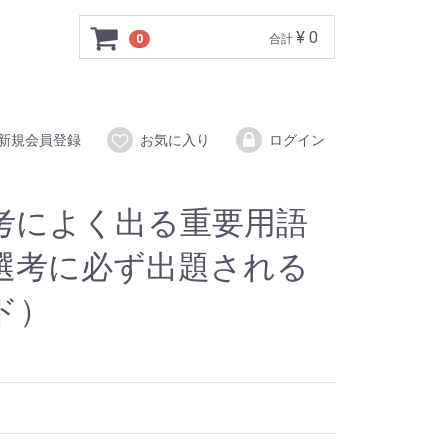
¥ 0
0
合計
新規会員登録
お気に入り
ログイン
考によく出る重要用語
選考に必ず出題される
ド）