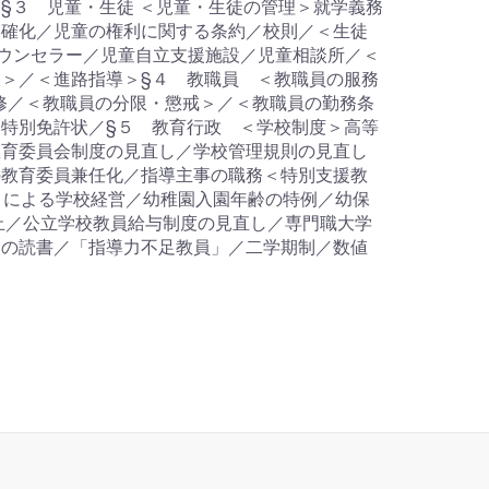
§３ 児童・生徒 ＜児童・生徒の管理＞就学義務
明確化／児童の権利に関する条約／校則／＜生徒
カウンセラー／児童自立支援施設／児童相談所／＜
＞／＜進路指導＞§４ 教職員 ＜教職員の服務
修／＜教職員の分限・懲戒＞／＜教職員の勤務条
特別免許状／§５ 教育行政 ＜学校制度＞高等
教育委員会制度の見直し／学校管理規則の見直し
の教育委員兼任化／指導主事の職務＜特別支援教
Ｏによる学校経営／幼稚園入園年齢の特例／幼保
止／公立学校教員給与制度の見直し／専門職大学
朝の読書／「指導力不足教員」／二学期制／数値