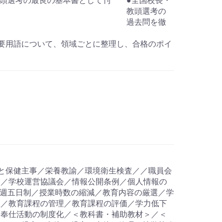
・教頭選考の最良の基本書として刊
●全国校長・
教頭選考の
過去問を徹
要用語について、領域ごとに整理し、合格のポイ
と保健主事／栄養教諭／環境衛生検査／／職員会
校／学校運営協議会／情報公開条例／個人情報の
校週五日制／授業時数の縮減／教育内容の厳選／学
性／教育課程の管理／教育課程の評価／学力低下
／奉仕活動の制度化／＜教科書・補助教材＞／＜