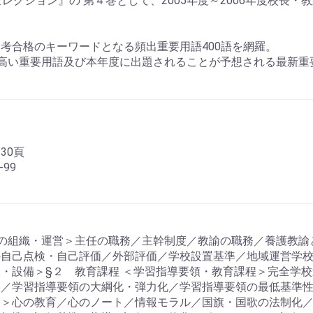
セレクション』の 第４巻として、2005年度～2006年度校長
考合格のキーワードとなる頻出重要用語400語を網羅。
高い重要用語及び本年度に出題されることが予想される最新重
30頁
-99
の組織・運営＞主任の職務／主幹制度／教諭の職務／養護教諭
の自己点検・自己評価／外部評価／学校設置基準／地域運営学
・設備＞§２ 教育課程 ＜学習指導要領・教育課程＞完全学
出／学習指導要領の大綱化・弾力化／学習指導要領の最低基準
動＞心の教育／心のノート／情報モラル／国旗・国歌の法制化