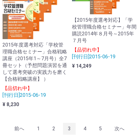
【2015年度選考対応】「学
校管理職合格セミナー」年間
購読2014年８月号～2015年
７月号
2015年度選考対応「学校管
【品切れ中】
理職合格セミナー」合格戦略
[刊行日]2015-06-19
講座（2015年1～7月号）全7
冊セット（予想問題演習を通
¥ 14,249
して選考突破の実践力を磨く
【合格戦略講座】 ）
【品切れ中】
[刊行日]2015-06-19
¥ 8,230
前へ
1
2
3
4
5
次へ