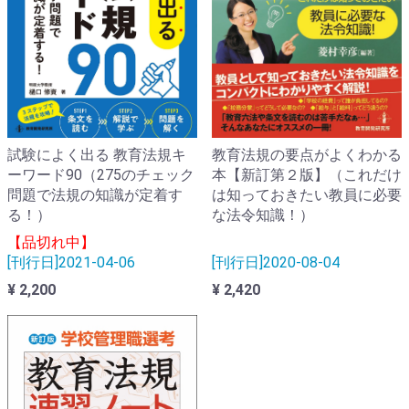
教育法規の要点がよくわかる
試験によく出る 教育法規キ
本【新訂第２版】（これだけ
ーワード90（275のチェック
は知っておきたい教員に必要
問題で法規の知識が定着す
な法令知識！）
る！）
【品切れ中】
[刊行日]2020-08-04
[刊行日]2021-04-06
¥ 2,420
¥ 2,200