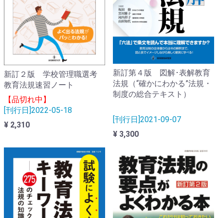
新訂第４版 図解･表解教育
新訂２版 学校管理職選考
法規（“確かにわかる”法規・
教育法規速習ノート
制度の総合テキスト）
【品切れ中】
[刊行日]2022-05-18
[刊行日]2021-09-07
¥ 2,310
¥ 3,300