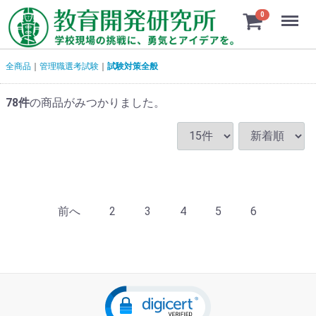
Menu
0
全商品
管理職選考試験
試験対策全般
78
件
の商品がみつかりました。
前へ
2
3
4
5
6