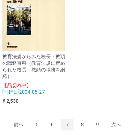
教育法規からみた校長・教頭
の職務百科（教育法規に定め
られた校長・教頭の職務を網
羅）
【品切れ中】
[刊行日]2004-05-27
¥ 2,530
前へ
5
6
7
8
9
次へ