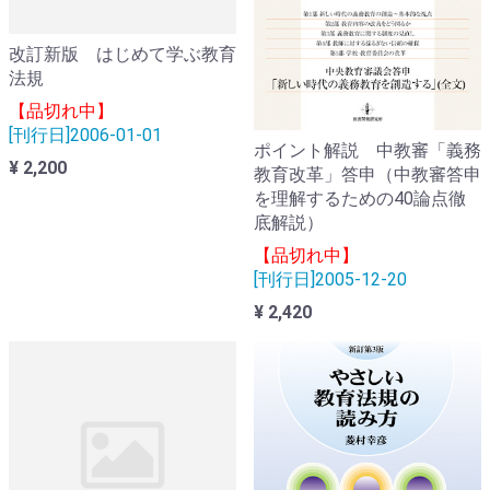
改訂新版 はじめて学ぶ教育
法規
【品切れ中】
[刊行日]2006-01-01
ポイント解説 中教審「義務
¥ 2,200
教育改革」答申（中教審答申
を理解するための40論点徹
底解説）
【品切れ中】
[刊行日]2005-12-20
¥ 2,420