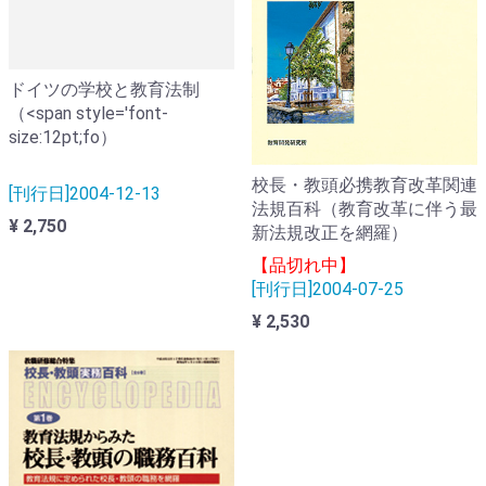
ドイツの学校と教育法制
（<span style='font-
size:12pt;fo）
校長・教頭必携教育改革関連
[刊行日]2004-12-13
法規百科（教育改革に伴う最
¥ 2,750
新法規改正を網羅）
【品切れ中】
[刊行日]2004-07-25
¥ 2,530