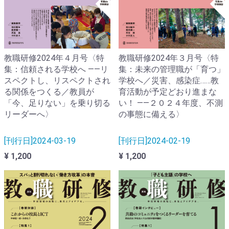
教職研修2024年４月号〈特
教職研修2024年３月号〈特
集：信頼される学校へ ――リ
集：未来の管理職が「育つ」
スペクトし、リスペクトされ
学校へ／災害、感染症……教
る関係をつくる／教員が
育活動が予定どおり進まな
「今、足りない」を乗り切る
い！ ――２０２４年度、不測
リーダーへ〉
の事態に備える〉
[刊行日]2024-03-19
[刊行日]2024-02-19
¥ 1,200
¥ 1,200