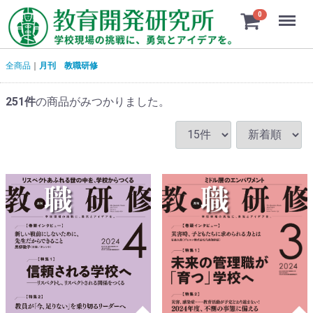
Menu
0
全商品
月刊 教職研修
251
件
の商品がみつかりました。